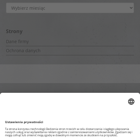
Archiwa
Strony
Dane firmy
Ochrona danych
Wewnętrzne strony
Impressum