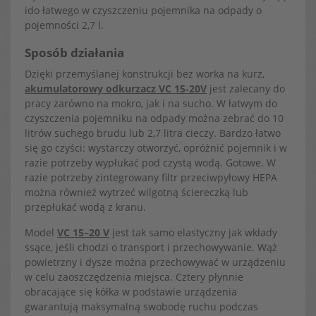
ido łatwego w czyszczeniu pojemnika na odpady o
pojemności 2,7 l.
Sposób działania
Dzięki przemyślanej konstrukcji bez worka na kurz,
akumulatorowy odkurzacz VC 15‑20V
jest zalecany do
pracy zarówno na mokro, jak i na sucho. W łatwym do
czyszczenia pojemniku na odpady można zebrać do 10
litrów suchego brudu lub 2,7 litra cieczy. Bardzo łatwo
się go czyści: wystarczy otworzyć, opróżnić pojemnik i w
razie potrzeby wypłukać pod czystą wodą. Gotowe. W
razie potrzeby zintegrowany filtr przeciwpyłowy HEPA
można również wytrzeć wilgotną ściereczką lub
przepłukać wodą z kranu.
Model
VC 15–20 V
jest tak samo elastyczny jak wkłady
ssące, jeśli chodzi o transport i przechowywanie. Wąż
powietrzny i dysze można przechowywać w urządzeniu
w celu zaoszczędzenia miejsca. Cztery płynnie
obracające się kółka w podstawie urządzenia
gwarantują maksymalną swobodę ruchu podczas