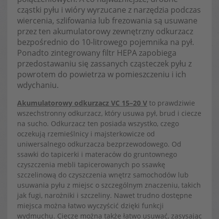
cząstki pyłu i wióry wyrzucane z narzędzia podczas
wiercenia, szlifowania lub frezowania są usuwane
przez ten akumulatorowy zewnętrzny odkurzacz
bezpośrednio do 10-litrowego pojemnika na pył.
Ponadto zintegrowany filtr HEPA zapobiega
przedostawaniu się zassanych cząsteczek pyłu z
powrotem do powietrza w pomieszczeniu i ich
wdychaniu.
Akumulatorowy odkurzacz VC 15–20 V
to prawdziwie
wszechstronny odkurzacz, który usuwa pył, brud i ciecze
na sucho. Odkurzacz ten posiada wszystko, czego
oczekują rzemieślnicy i majsterkowicze od
uniwersalnego odkurzacza bezprzewodowego. Od
ssawki do tapicerki i materaców do gruntownego
czyszczenia mebli tapicerowanych po ssawkę
szczelinową do czyszczenia wnętrz samochodów lub
usuwania pyłu z miejsc o szczególnym znaczeniu, takich
jak fugi, narożniki i szczeliny. Nawet trudno dostępne
miejsca można łatwo wyczyścić dzięki funkcji
wydmuchu. Ciecze można także łatwo usuwać, zasysając