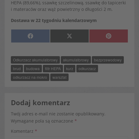
HEPA (89,66%), ssawkę szczelinową, ssawkę do tapicerki
i materaców oraz wąż powietrzny o długości 2 m.
Dostawa w 22 tygodniu kalendarzowym
SHARE
SHARE
SHARE
F
X
P
ON
ON
ON
A
(
I
C
T
N
E
W
T
B
I
E
O
T
R
Odkurzacz akumulatorowy
akumulatorowy
bezprzewodowy
O
T
E
K
E
S
R
T
brud
budowa
filtr HEPA
kurz
odkurzacz
)
odkurzacz na mokro
warsztat
Dodaj komentarz
Twój adres e-mail nie zostanie opublikowany.
Wymagane pola są oznaczone
*
Komentarz
*