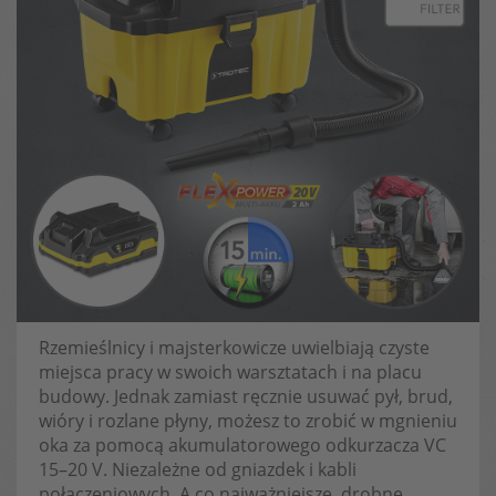
Rzemieślnicy i majsterkowicze uwielbiają czyste
miejsca pracy w swoich warsztatach i na placu
budowy. Jednak zamiast ręcznie usuwać pył, brud,
wióry i rozlane płyny, możesz to zrobić w mgnieniu
oka za pomocą akumulatorowego odkurzacza VC
15–20 V. Niezależne od gniazdek i kabli
połączeniowych. A co najważniejsze, drobne