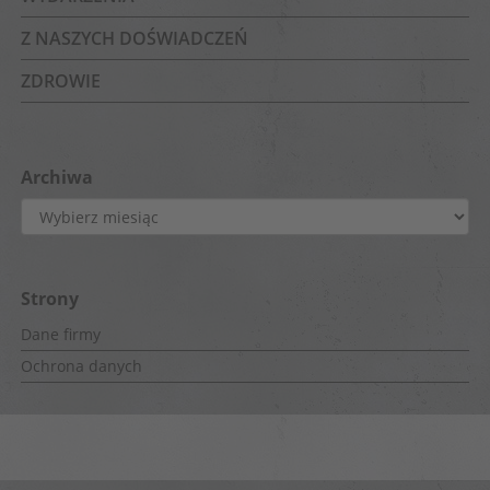
Z NASZYCH DOŚWIADCZEŃ
ZDROWIE
Archiwa
Archiwa
Strony
Dane firmy
Ochrona danych