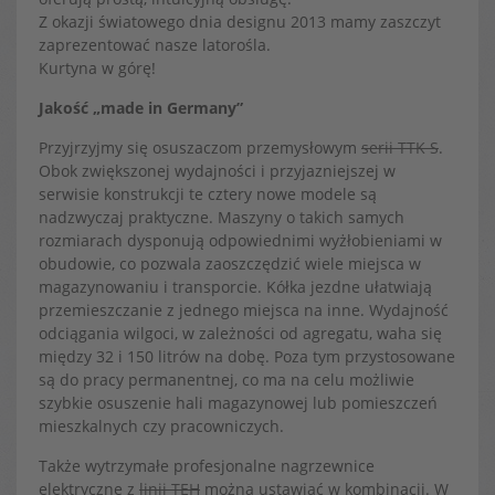
Z okazji światowego dnia designu 2013 mamy zaszczyt
zaprezentować nasze latorośla.
Kurtyna w górę!
Jakość „made in Germany”
Przyjrzyjmy się osuszaczom przemysłowym
serii TTK S
.
Obok zwiększonej wydajności i przyjazniejszej w
serwisie konstrukcji te cztery nowe modele są
nadzwyczaj praktyczne. Maszyny o takich samych
rozmiarach dysponują odpowiednimi wyżłobieniami w
obudowie, co pozwala zaoszczędzić wiele miejsca w
magazynowaniu i transporcie. Kółka jezdne ułatwiają
przemieszczanie z jednego miejsca na inne. Wydajność
odciągania wilgoci, w zależności od agregatu, waha się
między 32 i 150 litrów na dobę. Poza tym przystosowane
są do pracy permanentnej, co ma na celu możliwie
szybkie osuszenie hali magazynowej lub pomieszczeń
mieszkalnych czy pracowniczych.
Także wytrzymałe profesjonalne nagrzewnice
elektryczne z
linii TEH
można ustawiać w kombinacji. W