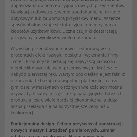
dopasowana do potrzeb sygnalizownych przez klientów.
Nawigacja odbywa się, wedle upodobania, na ekranie
dotykowym lub za pomocą przycisków menu. W tenże
sposób obsługa staje się intuicyjna i nie przysparza
kłopotów użytkownikowi. Liczne czujniki dostarczają
precyzyjnych wyników w wielu obszarach.
Wszystkie przedstawione nowości stanowią w stu
procentach efekt rozwoju, designu i wykonania firmy
Trotec. Produkty te cechują się najwyższą jakością i
niemieckim wzornictwem przemysłowym. Możesz je
nabyć z pierwszej ręki. Wartym podkreślenie jest fakt, iż
urządzenia te bazują na wspólnej platformie, a co za
tym idzie, w maszynach o różnych wielkościach można
używać tych samych części eksploatacyjnych. Toteż ich
produkcja jest o wiele bardziej ekonomiczna, a duża
liczba przekłada się na korzystniejsze ceny niż u
konkurencji.
Funkcjonalny design. Cel ten przyświecał konstrukcji
nowych maszyn i urządzeń pomiarowych. Zamiar
udało się nam zrealizować. Nasze nowe linie