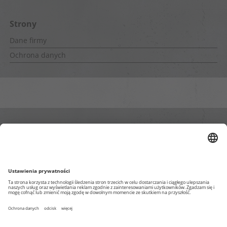
Strony
Dane firmy
Ochrona danych
Wewnętrzne strony
Impressum
Ochrona danych osobowych
Strona głowna Blog