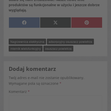
produktów są funkcjonalne w użyciu i jeszcze dobrze
wyglądają.
SHARE
SHARE
SHARE
F
X
P
ON
ON
ON
A
(
I
C
T
N
E
W
T
B
I
E
O
T
R
Nagrzewnica elektryczna
adsorpcyjny osuszacz powietrza
O
T
E
K
E
S
R
T
miernik wielofunkcyjny
osuszacz powietrza
)
Dodaj komentarz
Twój adres e-mail nie zostanie opublikowany.
Wymagane pola są oznaczone
*
Komentarz
*