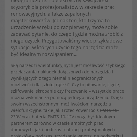
nieograniczone: To elektryczny szwajcarski
scyzoryk dla profesjonalistów w zakresie prac
renowacyjnych, a także zapalonych
majsterkowiczów. Jednak ten, kto trzyma to
urządzenie w ręku po raz pierwszy, może sobie
zadawać pytanie, do czego i gdzie można zrobić z
niego użytek. Przygotowaliśmy więc przykładowe
sytuacje, w których użycie tego narzędzia może
być idealnym rozwiązaniem…
Siłą narzędzi wielofunkcyjnych jest możliwość szybkiego
przełączania nakładek dołączonych do narzędzia i
wynikających z tego niemal nieograniczonych
możliwości dla „złotej rączki”. Czy to piłowanie, cięcie,
szlifowanie, skrobanie czy frezowanie – wszystkie prace
można wykonać za pomocą jednego urządzenia. Dzięki
swoim wszechstronnym możliwościom narzędzia
wielofunkcyjne, takie jak Trotec PowerTools
PMTS 10-
230V
oraz bateria
PMTS 10-12V
mogą być idealnym
partnerem zarówno w czasie ambitnych prac
domowych, jak i podczas realizacji profesjonalnych
projektów – podczas urządzania wnętrz, na podwórku i