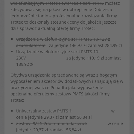
wielofunkcyjnym Trotec PowerTools serii PMTS
możesz
zdecydować się na jakość w dobrej cenie Dobrze, a
jednocześnie tanio – profesjonalne rozwiązania firmy
Trotec to doskonały stosunek ceny do jakości! Jeszcze
dziś sprawdź aktualną ofertę firmy Trotec:
Urządzenie wielofunkcyjne serii PMTS 10-12V z
akumulatorem
za jedyne
146,97 zł
zamiast
284,99 zł
Urządzenie wielofunkcyjne serii PMTS 10-
230V
za jedyne
110,19 zł
zamiast
189,92 zł
Obydwa urządzenia sprzedawane są wraz z bogatym
wyposażeniem akcesoriów dodatkowych i znajdują się w
praktycznej walizce.Ponadto jako wyposażenie
opcjonalne oferujemy zestawy PMTS jakości firmy
Trotec:
Uniwersalny zestaw PMTS 1
w
cenie jedynie
29,37 zł
zamiast
56,84 zł
Zestaw PMTS 2do remontu łazienek
w cenie
jedynie
29,37 zł
zamiast
56,84 zł