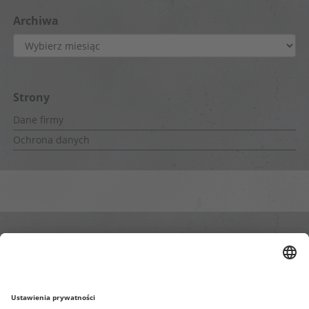
Archiwa
Archiwa
Strony
Dane firmy
Ochrona danych
Wewnętrzne strony