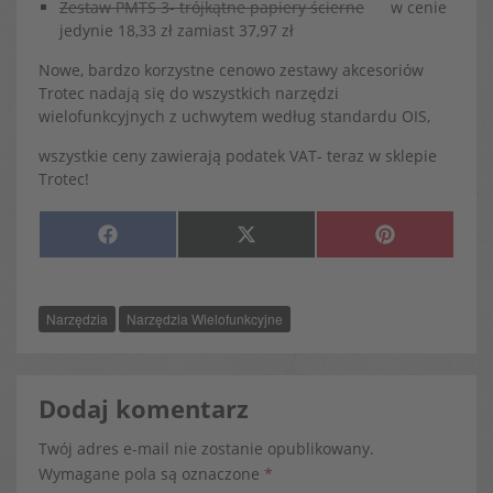
Zestaw PMTS 3- trójkątne papiery ścierne
w cenie
jedynie
18,33 zł
zamiast
37,97 zł
Nowe, bardzo korzystne cenowo zestawy akcesoriów
Trotec nadają się do wszystkich narzędzi
wielofunkcyjnych z uchwytem według standardu OIS,
wszystkie ceny zawierają podatek VAT- teraz w sklepie
Trotec!
SHARE
SHARE
SHARE
F
X
P
ON
ON
ON
A
(
I
C
T
N
E
W
T
B
I
E
O
T
R
Narzędzia
Narzędzia Wielofunkcyjne
O
T
E
K
E
S
R
T
)
Dodaj komentarz
Twój adres e-mail nie zostanie opublikowany.
Wymagane pola są oznaczone
*