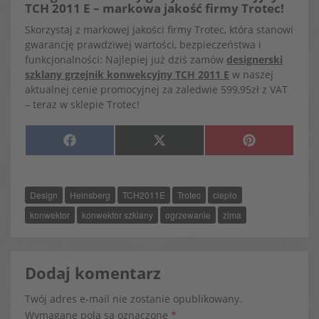
TCH 2011 E – markowa jakość firmy Trotec!
Skorzystaj z markowej jakości firmy Trotec, która stanowi
gwarancję prawdziwej wartości, bezpieczeństwa i
funkcjonalności: Najlepiej już dziś zamów
designerski
szklany grzejnik konwekcyjny TCH 2011 E
w naszej
aktualnej cenie promocyjnej za zaledwie 599,95zł z VAT
– teraz w sklepie Trotec!
SHARE
SHARE
SHARE
F
X
P
ON
ON
ON
A
(
I
C
T
N
E
W
T
B
I
E
O
T
R
Design
Heinsberg
TCH2011E
Trotec
ciepło
O
T
E
K
E
S
R
T
konwektor
konwektor szklany
ogrzewanie
zima
)
Dodaj komentarz
Twój adres e-mail nie zostanie opublikowany.
Wymagane pola są oznaczone
*