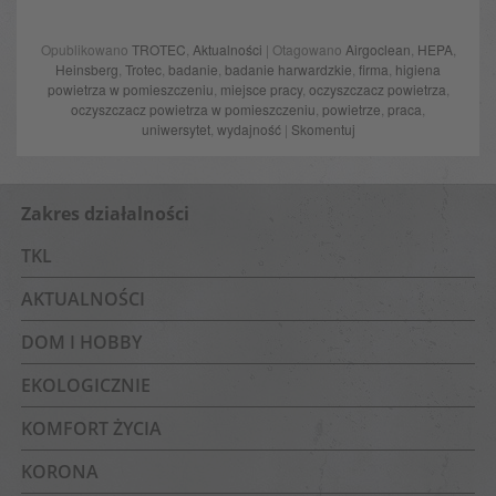
Opublikowano
TROTEC
,
Aktualności
| Otagowano
Airgoclean
,
HEPA
,
Heinsberg
,
Trotec
,
badanie
,
badanie harwardzkie
,
firma
,
higiena
powietrza w pomieszczeniu
,
miejsce pracy
,
oczyszczacz powietrza
,
oczyszczacz powietrza w pomieszczeniu
,
powietrze
,
praca
,
uniwersytet
,
wydajność
|
Skomentuj
Zakres działalności
TKL
AKTUALNOŚCI
DOM I HOBBY
EKOLOGICZNIE
KOMFORT ŻYCIA
KORONA