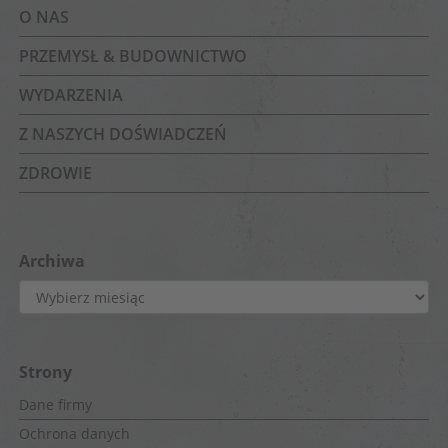
O NAS
PRZEMYSŁ & BUDOWNICTWO
WYDARZENIA
Z NASZYCH DOŚWIADCZEŃ
ZDROWIE
Archiwa
Archiwa
Strony
Dane firmy
Ochrona danych