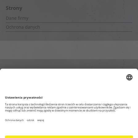
Strony
Dane firmy
Ochrona danych
Wewnętrzne strony
Impressum
Ochrona danych osobowych
Strona głowna Blog