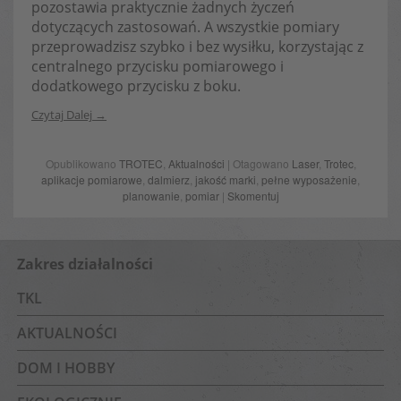
pozostawia praktycznie żadnych życzeń
dotyczących zastosowań. A wszystkie pomiary
przeprowadzisz szybko i bez wysiłku, korzystając z
centralnego przycisku pomiarowego i
dodatkowego przycisku z boku.
Czytaj Dalej
Opublikowano
TROTEC
,
Aktualności
| Otagowano
Laser
,
Trotec
,
aplikacje pomiarowe
,
dalmierz
,
jakość marki
,
pełne wyposażenie
,
planowanie
,
pomiar
|
Skomentuj
Zakres działalności
TKL
AKTUALNOŚCI
DOM I HOBBY