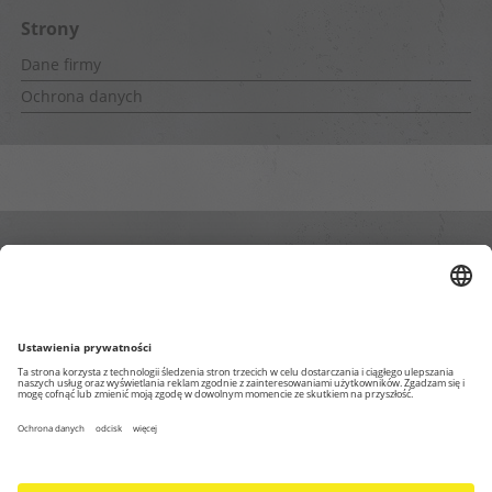
Strony
Dane firmy
Ochrona danych
Wewnętrzne strony
Impressum
Ochrona danych osobowych
Strona głowna Blog