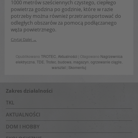
1000 metrów sześciennych czystego, ciepłego
powietrza godzina po godzinie, które w razie
potrzeby można również przetransportować do
odległych obszarów za pomocą podłączanego
węża powietrznego.
Czytaj Dalej
Opublikowano
TROTEC
,
Aktualności
| Otagowano
Nagrzewnica
elektryczna
,
TDE
,
Trotec
,
budowa
,
magazyn
,
ogrzewanie ciągłe
,
warsztat
|
Skomentuj
Zakres działalności
TKL
AKTUALNOŚCI
DOM I HOBBY