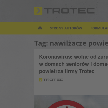
S
k
i
p
t
STRONY AUTORÓW
FORMULA
o
m
Tag:
nawilżacze powie
a
i
n
Koronawirus: wolne od zar
c
w domach seniorów i domac
o
n
powietrza firmy Trotec
t
e
n
t