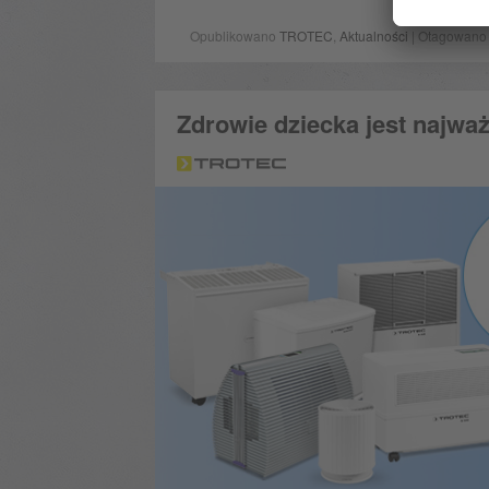
Opublikowano
TROTEC
,
Aktualności
| Otagowan
Zdrowie dziecka jest najważ