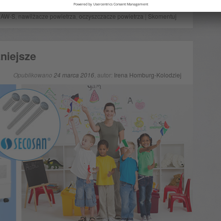
o
AW-S
,
nawilżacze powietrza
,
oczyszczacze powietrza
|
Skomentuj
niejsze
Opublikowano
24 marca 2016
, autor:
Irena Homburg-Kolodziej