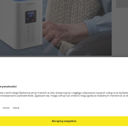
pieki znają szczególne zagrożenie osób
wodowane przez złe lub nawet zakażone powietrze
ieczne zarazki chorobotwórcze często
ch i gardle, a podczas kasłania lub kichania
kropelki śliny. Badania naukowe potwierdzają, że
ów SARS-CoV-2, które wydostały się z kaszlem,
sób wilgotność powietrza powyżej 40% zabija
irusy można dowiedzieć się na naszej stronie
a”.