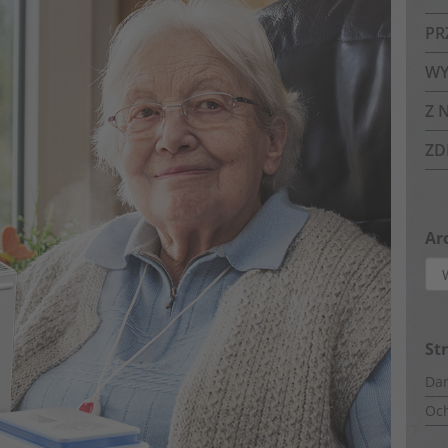
PR
WY
Z 
ZD
Ar
Arc
St
Dan
Oc