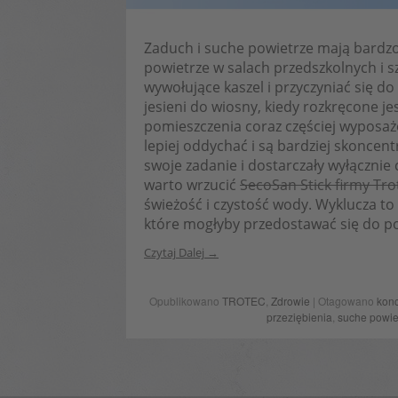
Zaduch i suche powietrze mają bardzo
powietrze w salach przedszkolnych i
wywołujące kaszel i przyczyniać się do
jesieni do wiosny, kiedy rozkręcone jes
pomieszczenia coraz częściej wyposaż
lepiej oddychać i są bardziej skoncent
swoje zadanie i dostarczały wyłącznie
warto wrzucić
SecoSan Stick firmy Tro
świeżość i czystość wody. Wyklucza to
które mogłyby przedostawać się do po
Czytaj Dalej
Opublikowano
TROTEC
,
Zdrowie
| Otagowano
konc
przeziębienia
,
suche powie