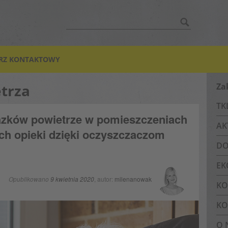
Szukać:
RZ KONTAKTOWY
trza
Za
TK
azków powietrze w pomieszczeniach
AK
h opieki dzięki oczyszczaczom
DO
EK
Opublikowano
9 kwietnia 2020
, autor:
milenanowak
KO
KO
O 