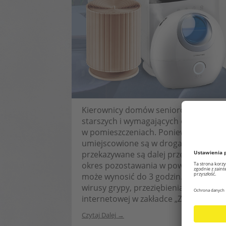
Kierownicy domów seniorów i domów o
starszych i wymagających opieki spo
w pomieszczeniach. Ponieważ niebezp
umiejscowione są w drogach oddechowy
przekazywane są dalej przez maleńkie 
okres pozostawania w powietrzu wirus
może wynosić do 3 godzin. W jaki spo
wirusy grypy, przeziębienia i koronaw
internetowej w zakładce „Zastosowani
Czytaj Dalej