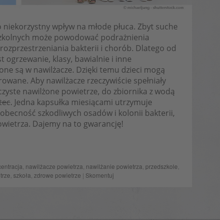
 niekorzystny wpływ na młode płuca. Zbyt suche
 szkolnych może powodować podrażnienia
 rozprzestrzeniania bakterii i chorób. Dlatego od
t ogrzewanie, klasy, bawialnie i inne
one są w nawilżacze. Dzięki temu dzieci mogą
rowane. Aby nawilżacze rzeczywiście spełniały
 czyste nawilżone powietrze, do zbiornika z wodą
tec
. Jedna kapsułka miesiącami utrzymuje
 obecność szkodliwych osadów i kolonii bakterii,
wietrza. Dajemy na to gwarancję!
entracja
,
nawilżacze powietrza
,
nawilżanie powietrza
,
przedszkole
,
trze
,
szkoła
,
zdrowe powietrze
|
Skomentuj