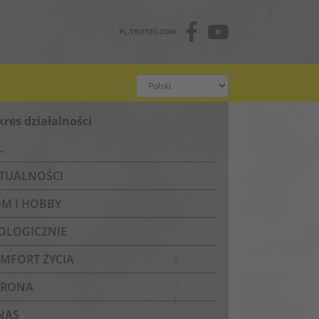
PL.TROTEC.COM
kres działalności
L
TUALNOŚCI
M I HOBBY
OLOGICZNIE
MFORT ŻYCIA
RONA
NAS