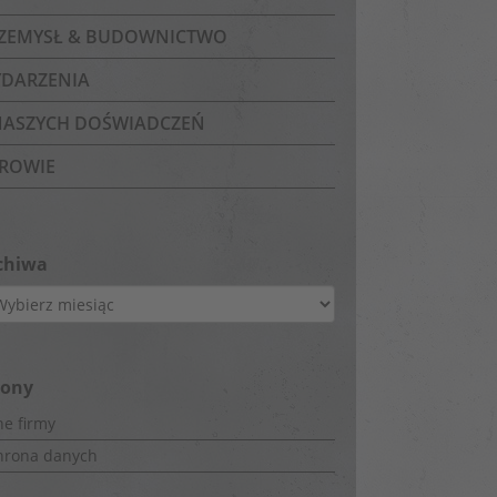
ZEMYSŁ & BUDOWNICTWO
DARZENIA
NASZYCH DOŚWIADCZEŃ
ROWIE
chiwa
hiwa
rony
e firmy
hrona danych