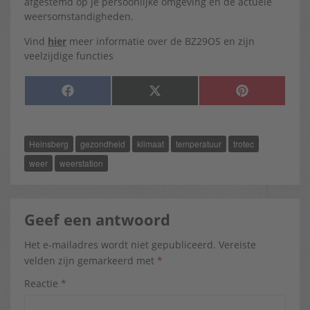
afgestemd op je persoonlijke omgeving en de actuele
weersomstandigheden.
Vind
hier
meer informatie over de BZ29OS en zijn
veelzijdige functies
SHARE
SHARE
SHARE
F
X
P
ON
ON
ON
A
(
I
C
T
N
E
W
T
B
I
E
O
T
R
Heinsberg
gezondheid
klimaat
temperatuur
trotec
O
T
E
K
E
S
R
T
weer
weerstation
)
Geef een antwoord
Het e-mailadres wordt niet gepubliceerd.
Vereiste
velden zijn gemarkeerd met
*
Reactie
*