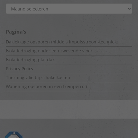
Archief
Pagina’s
Daklekkage opsporen middels impulsstroom-techniek
Isolatiedroging onder een zwevende vloer
Isolatiedroging plat dak
Privacy Policy
Thermografie bij schakelkasten
Wapening opsporen in een treinperron