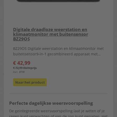
Digitale draadloze weerstation en
klimaatmonitor met buitensensor
BZ29OS
BZ29OS Digitale weerstation en klimaatmonitor met
buitensensor9-in-1 gecombineerd apparaat met…
€ 42,99
€ 72,99 Richtprijs
Incl. BTW
Naar het product
Perfecte dagelijkse weersvoorspelling
De geïntegreerde weersvoorspelling laat je weten of je
regen kunt verwachten of van de zon kunt genieten. Het