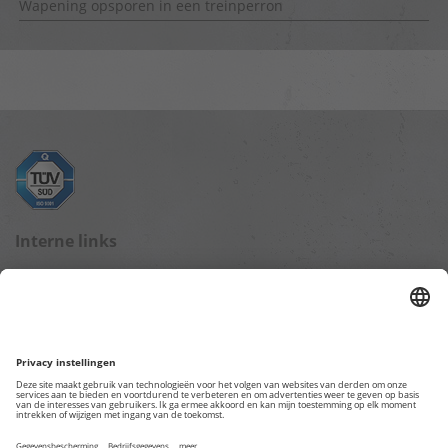
Wapening opsporen in een treinperron
Interne links
Blog startpagina
Gegevensbescherming
Impressum
Overige webpagina's