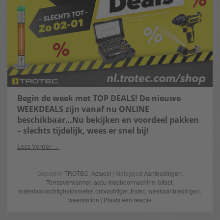
Begin de week met TOP DEALS! De nieuwe
WEEKDEALS zijn vanaf nu ONLINE
beschikbaar…Nu bekijken en voordeel pakken
– slechts tijdelijk, wees er snel bij!
Lees Verder
Gepost in
TROTEC
,
Actueel
| Getagged
Aanbiedingen
,
Terrasverwarmer
,
accu-klopboormachine
,
bitset
,
materiaalvochtigheidsmeter
,
ontvochtiger
,
trotec
,
weekaanbiedingen
,
weerstation
|
Plaats een reactie