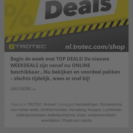
Begin de week met TOP DEALS! De nieuwe
WEEKDEALS zijn vanaf nu ONLINE
beschikbaar…Nu bekijken en voordeel pakken
– slechts tijdelijk, wees er snel bij!
Lees Verder
Gepost in
TROTEC
,
Actueel
| Getagged
Aanbiedingen
,
Dompelpomp
voor helder water
,
Grillthermometer
,
Heinsberg
,
Koopjes
,
Luchtkoeler
,
batterijcompressor
,
batterijluchtpomp
,
trotec
,
voetstukventilator
,
weerstation
|
Plaats een reactie