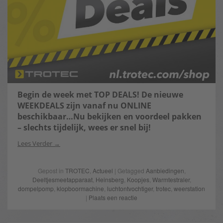
Begin de week met TOP DEALS! De nieuwe
WEEKDEALS zijn vanaf nu ONLINE
beschikbaar…Nu bekijken en voordeel pakken
– slechts tijdelijk, wees er snel bij!
Lees Verder
Gepost in
TROTEC
,
Actueel
| Getagged
Aanbiedingen
,
Deeltjesmeetapparaat
,
Heinsberg
,
Koopjes
,
Warmtestraler
,
dompelpomp
,
klopboormachine
,
luchtontvochtiger
,
trotec
,
weerstation
|
Plaats een reactie