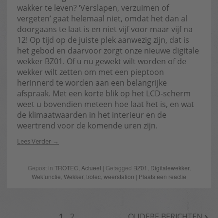
wakker te leven? ‘Verslapen, verzuimen of
vergeten’ gaat helemaal niet, omdat het dan al
doorgaans te laat is en niet vijf voor maar vijf na
12! Op tijd op de juiste plek aanwezig zijn, dat is
het gebod en daarvoor zorgt onze nieuwe digitale
wekker BZ01. Of u nu gewekt wilt worden of de
wekker wilt zetten om met een pieptoon
herinnerd te worden aan een belangrijke
afspraak. Met een korte blik op het LCD-scherm
weet u bovendien meteen hoe laat het is, en wat
de klimaatwaarden in het interieur en de
weertrend voor de komende uren zijn.
Lees Verder
Gepost in
TROTEC
,
Actueel
| Getagged
BZ01
,
Digitalewekker
,
Wekfunctie
,
Wekker
,
trotec
,
weerstation
|
Plaats een reactie
BERICHTNAVIGATIE
1
2
OUDERE BERICHTEN