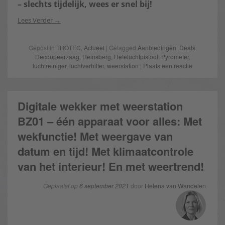
– slechts tijdelijk, wees er snel bij!
Lees Verder
Gepost in
TROTEC
,
Actueel
| Getagged
Aanbiedingen
,
Deals
,
Decoupeerzaag
,
Heinsberg
,
Heteluchtpistool
,
Pyrometer
,
luchtreiniger
,
luchtverhitter
,
weerstation
|
Plaats een reactie
Digitale wekker met weerstation
BZ01 – één apparaat voor alles: Met
wekfunctie! Met weergave van
datum en tijd! Met klimaatcontrole
van het interieur! En met weertrend!
Geplaatst op
6 september 2021
door
Helena van Wandelen