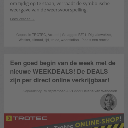
om tijdig op te staan, verraadt de symbolische
weergave van de weersvoorspelling.
Lees Verder
Gepost in
TROTEC
,
Actueel
| Getagged
BZ01
,
Digitalewekker
,
Wekker
,
klimaat
,
tijd
,
trotec
,
weerstation
|
Plaats een reactie
Een goed begin van de week met de
nieuwe WEEKDEALS! De DEALS
zijn per direct online verkrijgbaar!
Geplaatst op
13 september 2021
door
Helena van Wandelen