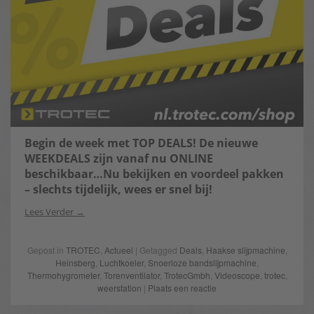
Begin de week met TOP DEALS! De nieuwe
WEEKDEALS zijn vanaf nu ONLINE
beschikbaar…Nu bekijken en voordeel pakken
– slechts tijdelijk, wees er snel bij!
Lees Verder
Gepost in
TROTEC
,
Actueel
| Getagged
Deals
,
Haakse slijpmachine
,
Heinsberg
,
Luchtkoeler
,
Snoerloze bandslijpmachine
,
Thermohygrometer
,
Torenventilator
,
TrotecGmbh
,
Videoscope
,
trotec
,
weerstation
|
Plaats een reactie