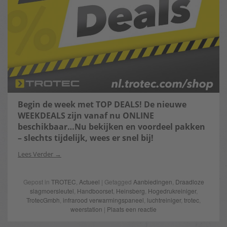
Begin de week met TOP DEALS! De nieuwe
WEEKDEALS zijn vanaf nu ONLINE
beschikbaar…Nu bekijken en voordeel pakken
– slechts tijdelijk, wees er snel bij!
Lees Verder
Gepost in
TROTEC
,
Actueel
| Getagged
Aanbiedingen
,
Draadloze
slagmoersleutel
,
Handboorset
,
Heinsberg
,
Hogedrukreiniger
,
TrotecGmbh
,
infrarood verwarmingspaneel
,
luchtreiniger
,
trotec
,
weerstation
|
Plaats een reactie