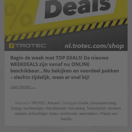
Begin de week met TOP DEALS! De nieuwe
WEEKDEALS zijn vanaf nu ONLINE
beschikbaar…Nu bekijken en voordeel pakken
– slechts tijdelijk, wees er snel bij!
Lees Verder
Gepost in
TROTEC
,
Actueel
| Getagged
Deals
,
Decoupeerzaag
,
Design-luchtreiniger
,
Handboorset
,
Heinsberg
,
TrotecGmbh
,
donkere
radiator
,
ontvochtiger
,
trotec
,
vochtmeter
,
weerstation
|
Plaats een
reactie