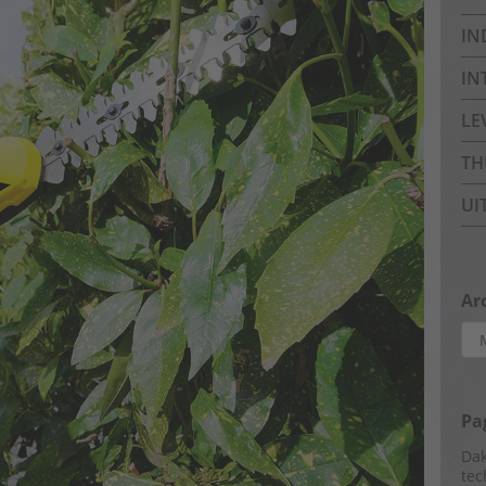
IN
IN
LE
TH
UI
Ar
Arc
Pa
Dak
tec