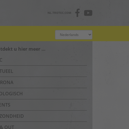
NL.TROTEC.COM
tdekt u hier meer …
C
TUEEL
RONA
OLOGISCH
ENTS
ZONDHEID
 & OUT