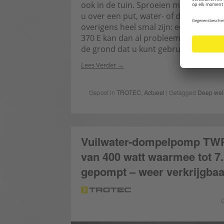
ook in de tuin. Sproeien met leidingw
u over een put, water- of drainage-sc
overigens heel smal zijn: een diamet
370 E kan dan al probleemloos naar uw
de grond dat u kunt gebruiken voor hu
Lees Verder
Gepost in
TROTEC
,
Actueel
| Getagged
Deep wel
Vuilwater-dompelpomp TWP
van 400 watt waarmee tot 7.
gepompt – weer verkrijgbaa
G