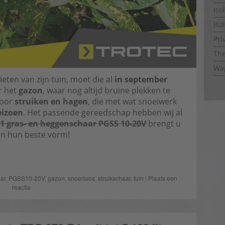
Iso
Iso
Pri
The
Wap
ieten van zijn tuin, moet die al
in september
r het
gazon
, waar nog altijd bruine plekken te
voor
struiken en hagen
, die met wat snoeiwerk
eizoen
. Het passende gereedschap hebben wij al
-1 gras- en heggenschaar PGSS 10-20V
brengt u
in hun beste vorm!
ar
,
PGSS10-20V
,
gazon
,
snoerloos
,
struikschaar
,
tuin
|
Plaats een
reactie