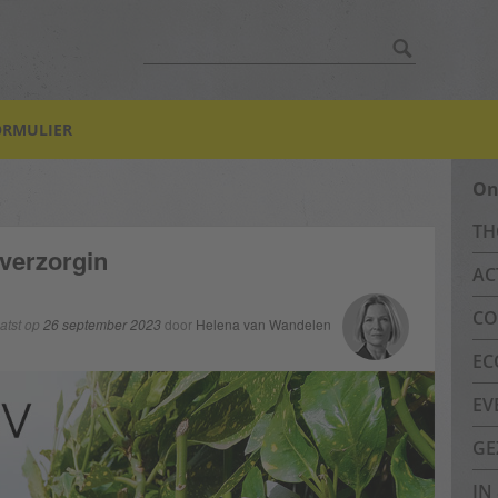
Zoek:
ORMULIER
On
TH
nverzorgin
AC
CO
atst op
26 september 2023
door
Helena van Wandelen
EC
EV
GE
IN