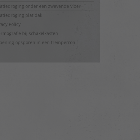
latiedroging onder een zwevende vloer
latiedroging plat dak
vacy Policy
rmografie bij schakelkasten
ening opsporen in een treinperron