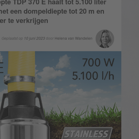
e TDP 370 E haalt tot 5.100 liter
met een dompeldiepte tot 20 m en
r te verkrijgen
Geplaatst op
10 juni 2023
door
Helena van Wandelen