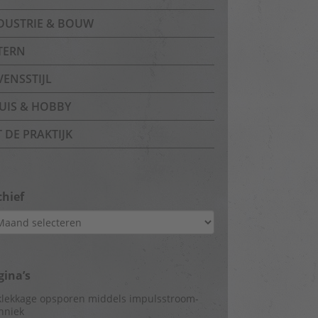
DUSTRIE & BOUW
TERN
VENSSTIJL
UIS & HOBBY
T DE PRAKTIJK
chief
hief
gina’s
lekkage opsporen middels impulsstroom-
hniek