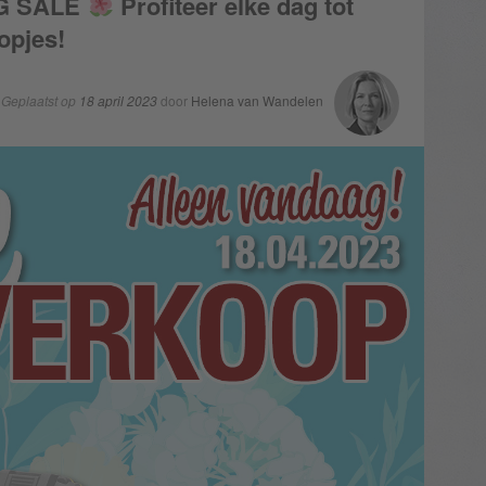
NG SALE
Profiteer elke dag tot
opjes!
Geplaatst op
18 april 2023
door
Helena van Wandelen