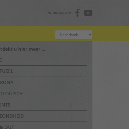
NL.TROTEC.COM
tdekt u hier meer …
C
TUEEL
RONA
OLOGISCH
ENTS
ZONDHEID
 & OUT