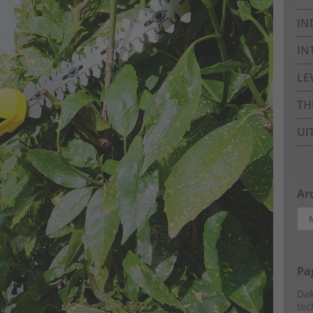
IN
IN
LE
TH
UI
Ar
Arc
Pa
Dak
tec