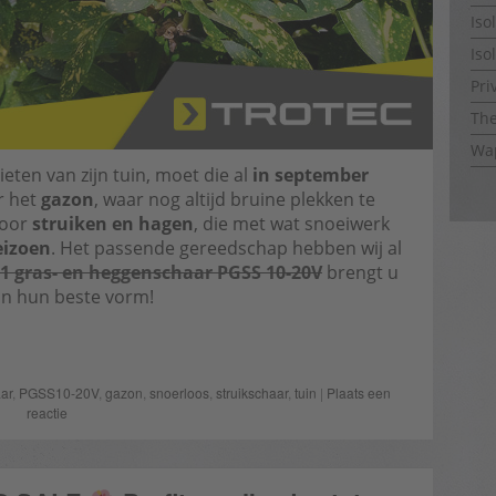
Iso
Iso
Pri
The
Wap
ieten van zijn tuin, moet die al
in september
r het
gazon
, waar nog altijd bruine plekken te
voor
struiken en hagen
, die met wat snoeiwerk
eizoen
. Het passende gereedschap hebben wij al
-1 gras- en heggenschaar PGSS 10-20V
brengt u
in hun beste vorm!
ar
,
PGSS10-20V
,
gazon
,
snoerloos
,
struikschaar
,
tuin
|
Plaats een
reactie