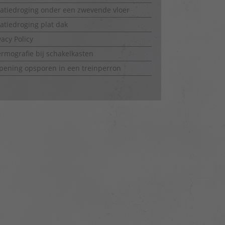
latiedroging onder een zwevende vloer
latiedroging plat dak
vacy Policy
rmografie bij schakelkasten
ening opsporen in een treinperron