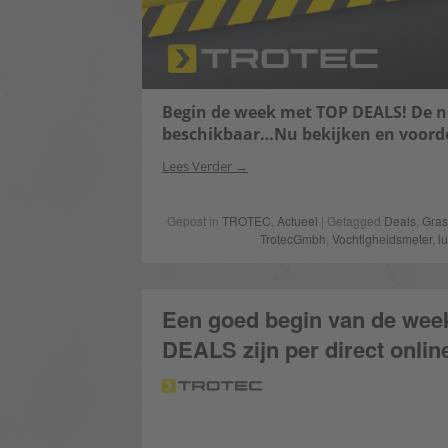
Begin de week met TOP DEALS! De 
beschikbaar…Nu bekijken en voordeel 
Lees Verder
Gepost in
TROTEC
,
Actueel
| Getagged
Deals
,
Gras
TrotecGmbh
,
Vochtigheidsmeter
,
l
Een goed begin van de we
DEALS zijn per direct online