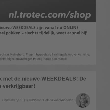
nieuwe WEEKDEALS zijn vanaf nu ONLINE
pakken – slechts tijdelijk, wees er snel bij!
schaar
,
Heinsberg
,
Plug-in hygrostaat
,
Stralingsplafondverwarming
,
uchtreiniger
,
ontvochtiger
,
trotec
|
Plaats een reactie
ek met de nieuwe WEEKDEALS! De
 verkrijgbaar!
Geplaatst op
18 juli 2022
door
Helena van Wandelen