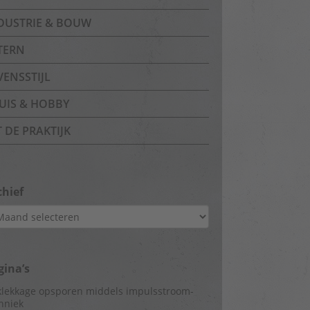
DUSTRIE & BOUW
TERN
VENSSTIJL
UIS & HOBBY
T DE PRAKTIJK
chief
hief
gina’s
lekkage opsporen middels impulsstroom-
hniek