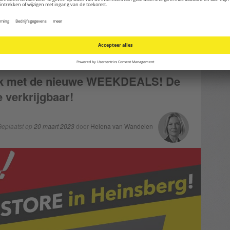
vandaag
,
Grasschaar
,
Koopje
,
SALE
,
TrotecGmbh
,
Voorjaarsactie
,
r
,
voorjaarsuitverkoop
|
Plaats een reactie
ek met de nieuwe WEEKDEALS! De
 verkrijgbaar!
eplaatst op
20 maart 2023
door
Helena van Wandelen