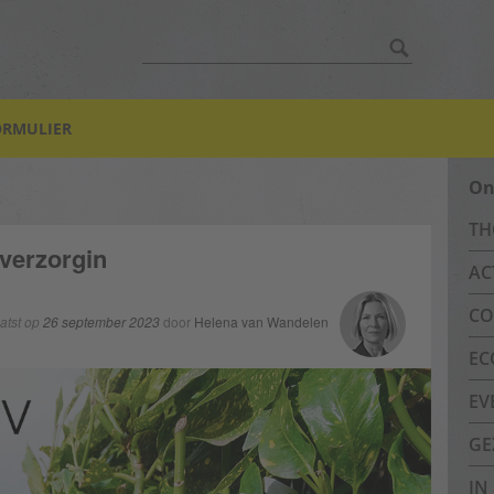
Zoek:
ORMULIER
On
TH
nverzorgin
AC
CO
atst op
26 september 2023
door
Helena van Wandelen
EC
EV
GE
IN