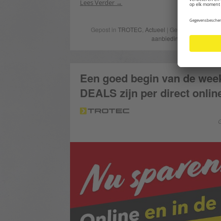
Lees Verder
Gepost in
TROTEC
,
Actueel
| Getagged
Alleen 
aanbieding
,
heggenschaa
Een goed begin van de we
DEALS zijn per direct online
G