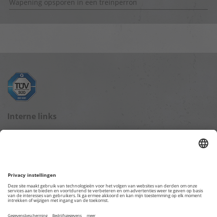
Wapening opsporen in een treinperron
Interne links
Blog startpagina
Gegevensbescherming
Impressum
Overige webpagina's