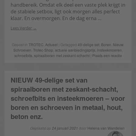
handbereik. Omdat elk deel een vaste plek krijgt in
de stabiele setbox, ligt ook morgen alles perfect
klaar. En overmorgen. En de dag erna …
Lees Verder
Gepost in
TROTEC
,
Actueel
| Getagged
49-delige set
,
Boren
,
Nieuw
,
Schroeven
,
Trotec-Shop
,
actuele aanbiedingsprijs
,
insteekmoeren
,
schroefbits
,
spiraalboren met zeskant-schacht
|
Plaats een reactie
NIEUW 49-delige set van
spiraalboren met zeskant-schacht,
schroefbits en insteekmoeren – voor
boren en schroeven in metaal, hout,
beton enz.
Geplaatst op
24 januari 2021
door
Helena van Wandelen