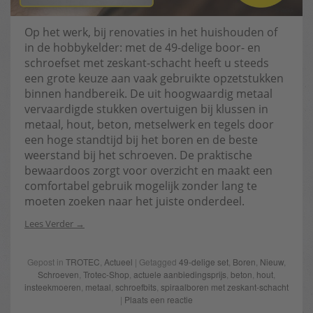
Op het werk, bij renovaties in het huishouden of
in de hobbykelder: met de 49-delige boor- en
schroefset met zeskant-schacht heeft u steeds
een grote keuze aan vaak gebruikte opzetstukken
binnen handbereik. De uit hoogwaardig metaal
vervaardigde stukken overtuigen bij klussen in
metaal, hout, beton, metselwerk en tegels door
een hoge standtijd bij het boren en de beste
weerstand bij het schroeven. De praktische
bewaardoos zorgt voor overzicht en maakt een
comfortabel gebruik mogelijk zonder lang te
moeten zoeken naar het juiste onderdeel.
Lees Verder
Gepost in
TROTEC
,
Actueel
| Getagged
49-delige set
,
Boren
,
Nieuw
,
Schroeven
,
Trotec-Shop
,
actuele aanbiedingsprijs
,
beton
,
hout
,
insteekmoeren
,
metaal
,
schroefbits
,
spiraalboren met zeskant-schacht
|
Plaats een reactie