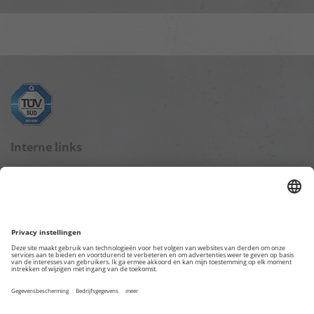
Interne links
Blog startpagina
Gegevensbescherming
Impressum
Overige webpagina's
TKL – Trotec Rental Division
Trotec Online Shop