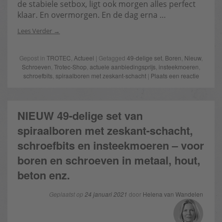
de stabiele setbox, ligt ook morgen alles perfect
klaar. En overmorgen. En de dag erna …
Lees Verder
Gepost in
TROTEC
,
Actueel
| Getagged
49-delige set
,
Boren
,
Nieuw
,
Schroeven
,
Trotec-Shop
,
actuele aanbiedingsprijs
,
insteekmoeren
,
schroefbits
,
spiraalboren met zeskant-schacht
|
Plaats een reactie
NIEUW 49-delige set van
spiraalboren met zeskant-schacht,
schroefbits en insteekmoeren – voor
boren en schroeven in metaal, hout,
beton enz.
Geplaatst op
24 januari 2021
door
Helena van Wandelen