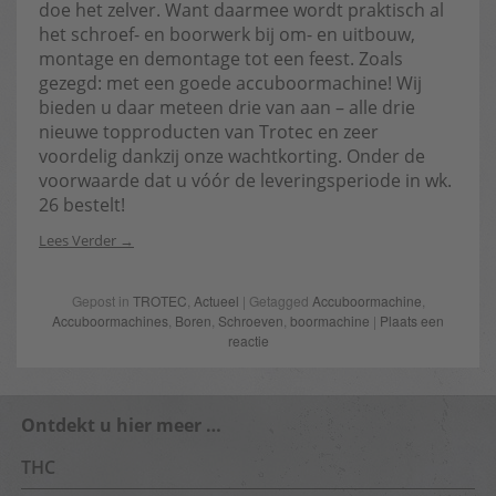
doe het zelver. Want daarmee wordt praktisch al
het schroef- en boorwerk bij om- en uitbouw,
montage en demontage tot een feest. Zoals
gezegd: met een goede accuboormachine! Wij
bieden u daar meteen drie van aan – alle drie
nieuwe topproducten van Trotec en zeer
voordelig dankzij onze wachtkorting. Onder de
voorwaarde dat u vóór de leveringsperiode in wk.
26 bestelt!
Lees Verder
Gepost in
TROTEC
,
Actueel
| Getagged
Accuboormachine
,
Accuboormachines
,
Boren
,
Schroeven
,
boormachine
|
Plaats een
reactie
Ontdekt u hier meer …
THC