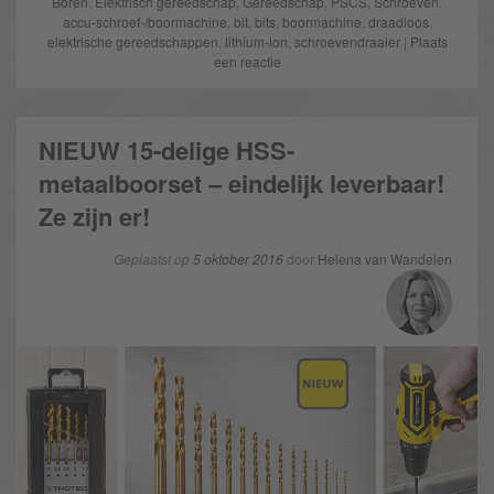
Boren
,
Elektrisch gereedschap
,
Gereedschap
,
PSCS
,
Schroeven
,
accu-schroef-/boormachine
,
bit
,
bits
,
boormachine
,
draadloos
,
elektrische gereedschappen
,
lithium-ion
,
schroevendraaier
|
Plaats
een reactie
NIEUW 15-delige HSS-
metaalboorset – eindelijk leverbaar!
Ze zijn er!
Geplaatst op
5 oktober 2016
door
Helena van Wandelen