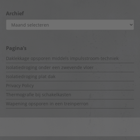
Archief
Archief
Pagina’s
Daklekkage opsporen middels impulsstroom-techniek
Isolatiedroging onder een zwevende vloer
Isolatiedroging plat dak
Privacy Policy
Thermografie bij schakelkasten
Wapening opsporen in een treinperron