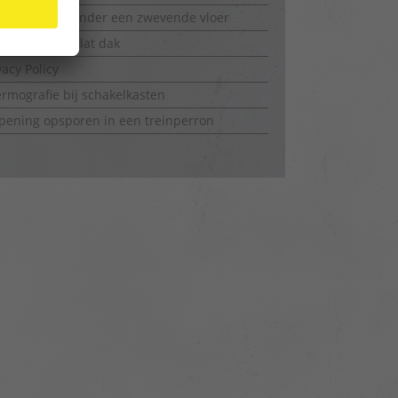
latiedroging onder een zwevende vloer
latiedroging plat dak
vacy Policy
rmografie bij schakelkasten
ening opsporen in een treinperron