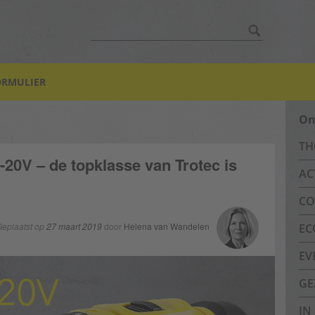
Zoek:
ORMULIER
On
TH
0V – de topklasse van Trotec is
AC
CO
eplaatst op
27 maart 2019
door
Helena van Wandelen
EC
EV
GE
IN