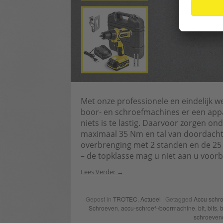
Met onze professionele en eindelijk we
boor- en schroefmachines er een appara
niets is te lastig. Daarvoor zorgen o
maximaal 35 Nm en tal van doordachte
overbrenging met 2 standen en de 25 
– de topklasse mag u niet aan u voorbi
Lees Verder
Gepost in
TROTEC
,
Actueel
| Getagged
Accu schr
Schroeven
,
accu-schroef-/boormachine
,
bit
,
bits
,
schroeven