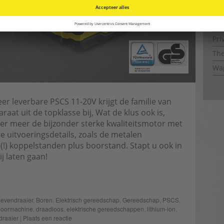
Iso
Iso
Pri
The
Wap
er leverbare PSCS 11-20V krijgt de familie van
at uit de topklasse bij, Wat de klus ook is,
nder meer de bijzonder sterke kwaliteitsmotor met
 uitvoeringsdetails, zoals de metalen
(!) koppelstanden plus boorstand. Stapt u ook in
j laten gaan!
oevendraaier
,
Boren
,
Elektrisch gereedschap
,
Gereedschap
,
PSCS
,
boormachine
,
draadloos
,
elektrische gereedschappen
,
lithium-ion
,
draaier
|
Plaats een reactie