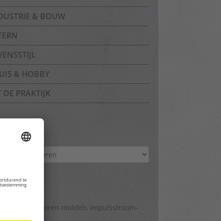
DUSTRIE & BOUW
TERN
VENSSTIJL
UIS & HOBBY
T DE PRAKTIJK
chief
hief
gina’s
lekkage opsporen middels impulsstroom-
hniek