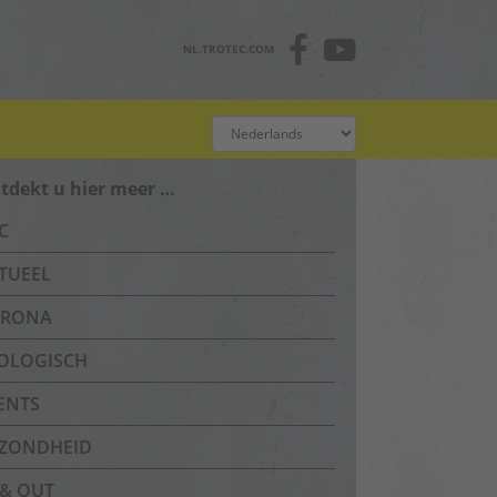
NL.TROTEC.COM
tdekt u hier meer …
C
TUEEL
RONA
OLOGISCH
ENTS
ZONDHEID
 & OUT