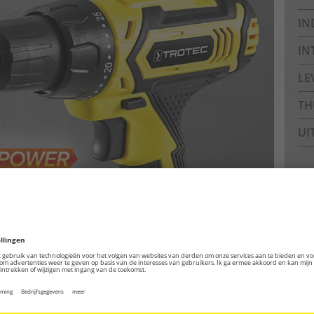
IN
IN
LE
TH
UI
Ar
Arc
Pa
Dak
tec