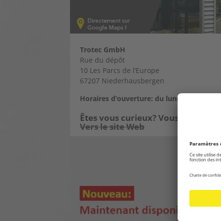
Trotec GmbH
Rue du dépôt
10 Les Parcs de l’Europe
67207 Niederhausbergen
Horaires d’ouverture: du lundi au vendre
Êtes vous curieux? Vous trouverez
Vers le site Web