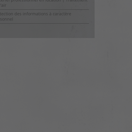
’air
tection des informations à caractère
sonnel