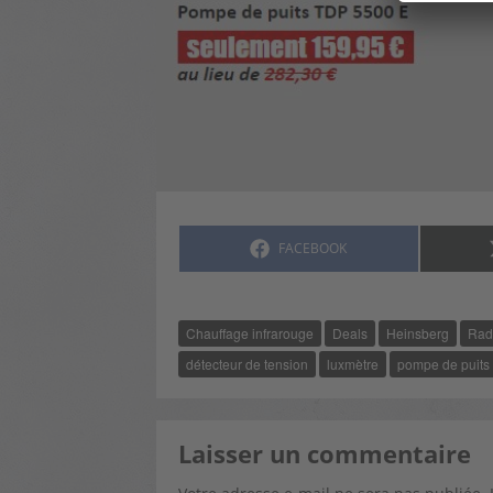
SHARE
FACEBOOK
ON
Chauffage infrarouge
Deals
Heinsberg
Radi
détecteur de tension
luxmètre
pompe de puits
Laisser un commentaire