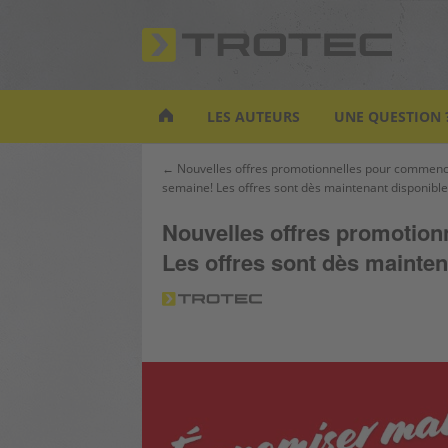
S
k
i
p
t
LES AUTEURS
UNE QUESTION 
o
m
Navigation
← Nouvelles offres promotionnelles pour commenc
a
semaine! Les offres sont dès maintenant disponible 
de
i
l’article
n
Nouvelles offres promotion
c
Les offres sont dès maintena
o
n
t
e
n
t