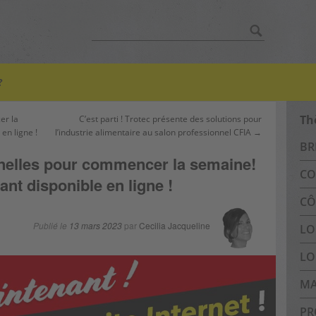
Chercher:
?
Th
er la
C’est parti ! Trotec présente des solutions pour
en ligne !
l’industrie alimentaire au salon professionnel CFIA →
BR
nelles pour commencer la semaine!
CO
nt disponible en ligne !
CÔ
Publié le
13 mars 2023
par
Cecilia Jacqueline
LO
LO
MA
PR