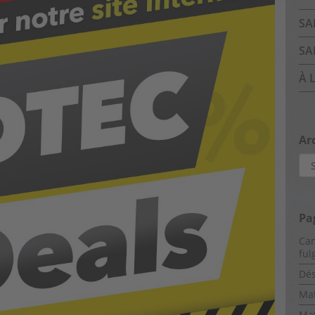
SA
SA
À 
Ar
Arc
Pa
Cam
ful
Dés
Mat
Mat