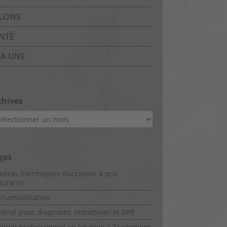
LONS
NTÉ
LA UNE
chives
hives
ges
éras thermiques d’occasion à prix
gurants
humidification
ériel pour diagnostic immobilier et DPE
ériel professionnel en location | Traitement