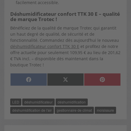
facilement accessible.
Déshumidificateur confort TTK 30 E – qualité
de marque Trotec !
Bénéficiez de la qualité de marque Trotec qui garantit
un haut degré de qualité, de sécurité et de
fonctionnalité. Commandez dès aujourd’hui le nouveau
déshumidificateur confort TTK 30 E
et profitez de notre
offre actuelle pour seulement 109,95 € au lieu de 201,62
€ TVA incl. – disponible dès maintenant dans la
boutique Trotec !
SHARE
SHARE
SHARE
F
X
P
ON
ON
ON
A
(
I
C
T
N
E
W
T
B
I
E
O
T
R
LED
déshumidificateur
déshumidification
O
T
E
K
E
S
R
T
déshumidification de l'air
gestionnaire de climat
moisissure
)