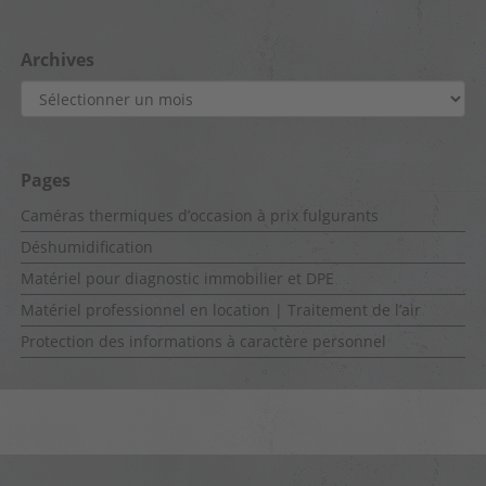
Archives
Archives
Pages
Caméras thermiques d’occasion à prix fulgurants
Déshumidification
Matériel pour diagnostic immobilier et DPE
Matériel professionnel en location | Traitement de l’air
Protection des informations à caractère personnel