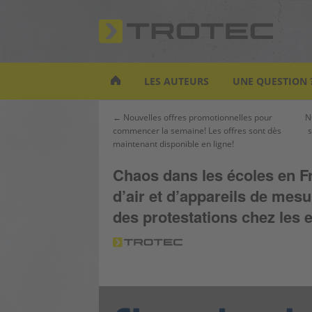
S
k
i
p
t
LES AUTEURS
UNE QUESTION 
o
m
Navigation
← Nouvelles offres promotionnelles pour
N
a
commencer la semaine! Les offres sont dès
s
de
i
maintenant disponible en ligne!
l’article
n
c
Chaos dans les écoles en F
o
d’air et d’appareils de mes
n
des protestations chez les 
t
e
n
t