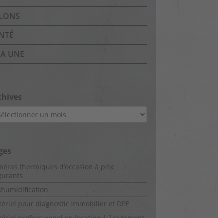
LONS
NTÉ
LA UNE
chives
hives
ges
éras thermiques d’occasion à prix
gurants
humidification
ériel pour diagnostic immobilier et DPE
ériel professionnel en location | Traitement