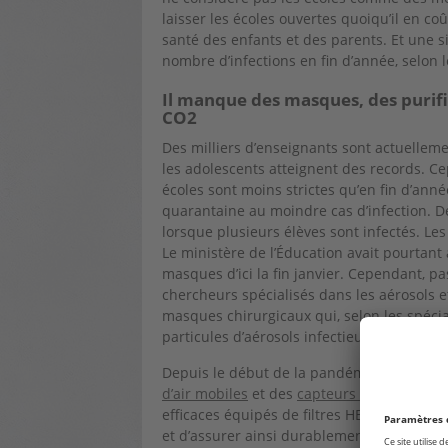
laisser les écoles ouvertes quoiqu’il en coû
santé des enfants et des parents. Et une si
nombre d’infections en fin d’année, selon l
Il manque des masques, des purifi
CO2
Des milliers d’enseignants sont actuelleme
les adolescents atteignent des records. Ce
écoles sont moins strictes qu’en fin d’ann
quarantaine au moindre cas d’infection. D
lorsque plusieurs élèves sont infectés. Le
Le ministère de l’Éducation avait pourtan
masques d’ici la fin janvier. Cependant,
chercheurs spécialisés dans les aérosols 
masques chirurgicaux qui, selon les spécial
particules d’aérosols infectieuses dans l’a
Depuis le début de la pandémie, le corps
d’air mobiles
et des
capteurs de CO2
dans l
efficaces équipés de filtres HEPA seraient 
et d’assurer ainsi durablement une charge 