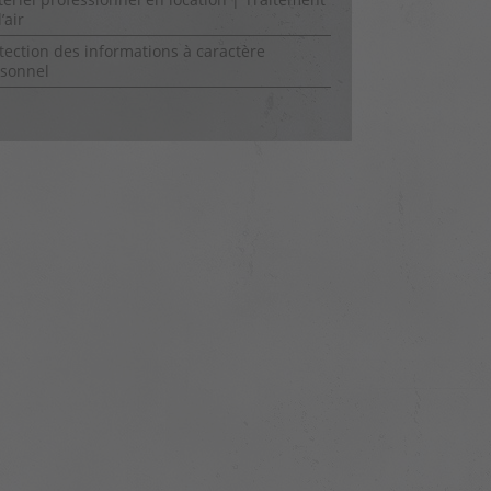
’air
tection des informations à caractère
sonnel