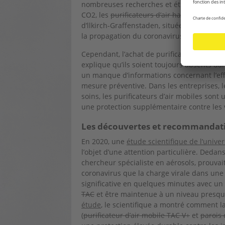
nombreuses recherches et études. En com
CO2, les
purificateurs d’air haute perform
d’llkirch-Graffenstaden, située au sud de 
la propagation du coronavirus dans les lie
Cependant, l’achat de purificateurs d’air 
explique qu’ils soient toujours absents dan
un manque d’informations concernant l’effic
mesure préventive. Dans les entreprises, l
soins, les purificateurs d’air mobiles sont
une protection supplémentaire contre les v
Les découvertes et recommandation
En 2020, une
étude scientifique de l’univ
l’objet d’une attention particulière. Deda
chercheur spécialiste en aérosols, prouva
coronavirus que la charge virale dans une
significative en quelques minutes avec un
TAC
et être maintenue à un niveau presqu
étude
, le scientifique a montré comment l
(
purificateur d’air mobile TAC V+
et
parois 