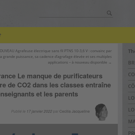
Chercher:
?
Th
OUVEAU Agrafeuse électrique sans fil PTNS 10-3,6 V : convainc par
a grande puissance, sa cadence d’agrafage élevée et ses multiples
BR
applications – à nouveau disponible →
rance Le manque de purificateurs
CO
ure de CO2 dans les classes entraîne
CÔ
enseignants et les parents
LO
LO
Publié le
17 janvier 2022
par
Cecilia Jacqueline
MA
PR