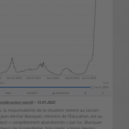
covidtracker-world
– 13.01.2022
la responsabilité de la situation revient au laisser-
ean-Michel Blanquer, ministre de l’Éducation, est au
ntant « complètement abandonnés » par lui. Blanquer
teurs de la pandémie. Son credo : « Nous devons