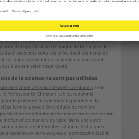
plément des mesures d’aération avec des capteurs de
ance TAC V+
comme ceux utilisés dans la commune
Strasbourg, pourraient fortement contribuer à endiguer
ux clos.
relève de la responsabilité des communes, ce qui
s la majorité des classes. Mais cela n’a rien à voir avec
acité de la purification technique de l’air à titre de
es établissements culturels et les établissements de
 utilisés depuis le début de la pandémie pour établir
irus à transmission respiratoire.
s de la science ne sont pas utilisées
ersité allemande de la Bundeswehr de Munich
a fait
ns, le Professeur Dr Christian Kähler, renommé
it pour la première fois pendant la pandémie du
 pièce fermée pouvait être réduite de manière
purificateur d’air haute performance Trotec de la série
e inoffensif de manière durable. Dans une
autre
a combinaison de différentes solutions techniques
de protection en verre acrylique
) permettait d’établir