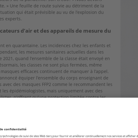
te. » Une feuille de route suivie au détriment de la
tuation qui était prévisible au vu de l’explosion du
es experts.
cateurs d’air et des appareils de mesure du
nt en quarantaine. Les incidences chez les enfants et
pendant, les mesures sanitaires actuelles dans les
ée 2021, quand l’ensemble de la classe était envoyé en
ésormais, les classes ne sont plus fermées, même
s masques efficaces continuent de manquer à l’appel.
t annoncé équiper l’ensemble du corps enseignant de
 pas avec des masques FFP2 comme le recommandent les
et les épidémiologistes, mais uniquement avec des
istes, n’offrent qu’une protection limitée contre les
ir ambiant.
 enseignant et les parents demandent des
purificateurs
es salles de classe. Les purificateurs d’air ultra-
en mesure d’éliminer les virus dans l’air ambiant aspiré
virale presque inoffensive dans les classes, d’après de