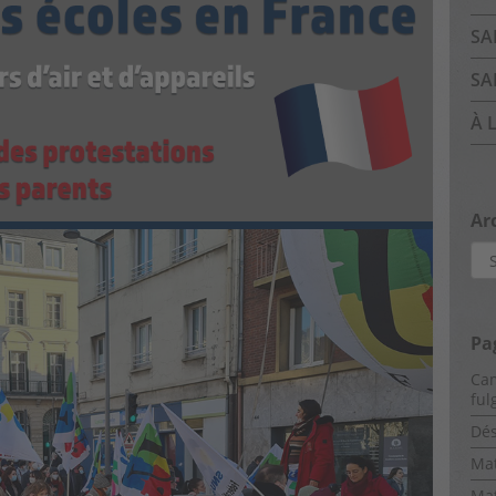
SA
SA
À 
Ar
Arc
Pa
Cam
ful
Dés
Mat
Mat