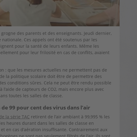
 grogne des parents et des enseignants. Jeudi dernier,
 nationale. Ces appels ont été soutenus par les
aignent pour la santé de leurs enfants. Même les
lement pour leur frilosité en cas de conflits, avaient
ion : que les mesures actuelles ne permettent pas de
 de la politique scolaire doit être de permettre des
des conditions sûres. Cela ne peut être rendu possible
à l’aide de capteurs de CO2, mais encore plus avec
dans toutes les salles de classe.
s de 99 pour cent des virus dans l’air
de la série TAC
retirent de l’air ambiant à 99,995 % les
 des heures durant dans les salles de classe en
r et en cas d’aération insuffisante. Contrairement aux
thogènes ne sont pas seulement filtrés de l’air, ils sont