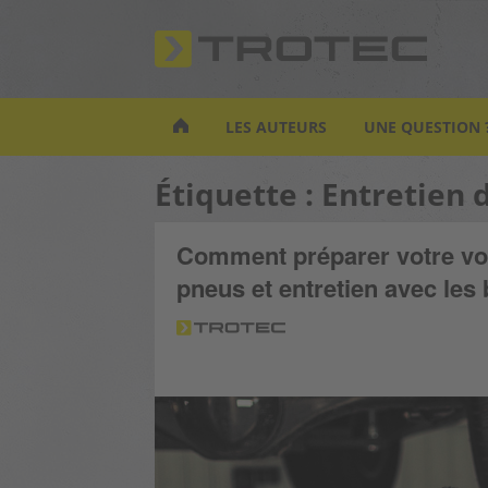
S
k
i
p
t
LES AUTEURS
UNE QUESTION 
o
m
Étiquette :
Entretien 
a
i
n
Comment préparer votre voi
c
pneus et entretien avec les 
o
n
t
e
n
t