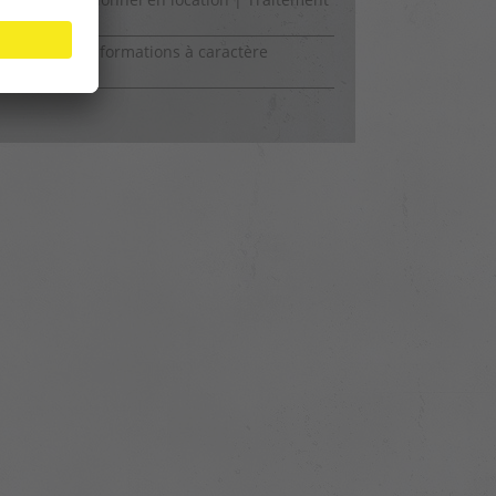
’air
tection des informations à caractère
sonnel