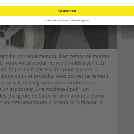
de l
Pro
per
 signifie non seulement qu’il est temps de monter
r votre voiture pour les mois froids à venir. En
rs étapes sont nécessaires pour que votre
es bons outils et produits, vous pouvez facilement
cet article de blog, nous vous montrerons
 un aspirateur, une machine à polir, un
, des chargeurs de batterie, un manomètre pour
et un nettoyeur haute pression sans fil pour la