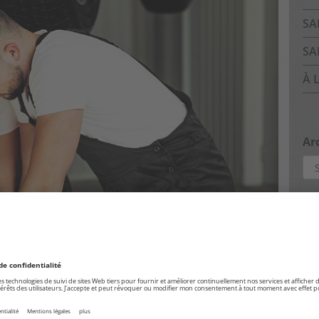
SA
SA
À 
Ar
Arc
Pa
Cam
ful
Dés
Mat
Mat