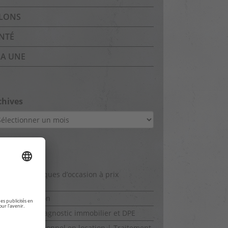
LONS
NTÉ
LA UNE
chives
hives
ges
éras thermiques d’occasion à prix
gurants
humidification
ériel pour diagnostic immobilier et DPE
ériel professionnel en location | Traitement