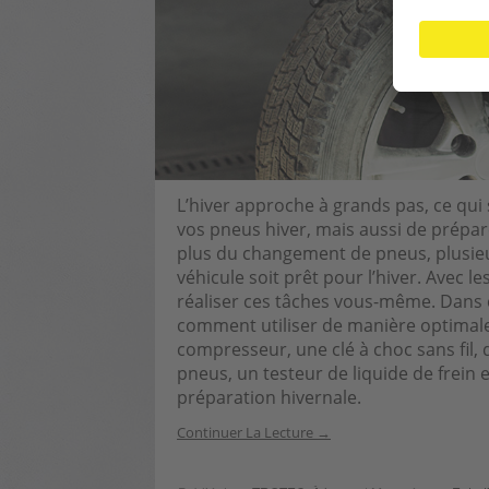
L’hiver approche à grands pas, ce qui
vos pneus hiver, mais aussi de prépare
plus du changement de pneus, plusieu
véhicule soit prêt pour l’hiver. Avec l
réaliser ces tâches vous-même. Dans 
comment utiliser de manière optimale
compresseur, une clé à choc sans fil
pneus, un testeur de liquide de frein 
préparation hivernale.
Continuer La Lecture