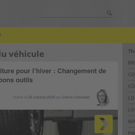
Chercher:
?
du véhicule
Th
BR
ture pour l’hiver : Changement de
CO
bons outils
CÔ
Publié le
25 octobre 2024
par
Celine Chevalier
LO
LO
MA
PR