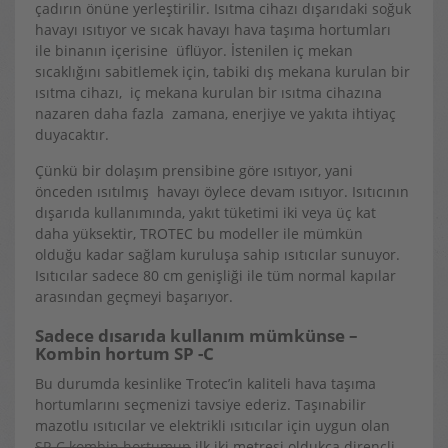
çadırın önüne yerleştirilir. Isıtma cihazı dışarıdaki soğuk
havayı ısıtıyor ve sıcak havayı hava taşıma hortumları
ile binanın içerisine üflüyor. İstenilen iç mekan
sıcaklığını sabitlemek için, tabiki dış mekana kurulan bir
ısıtma cihazı, iç mekana kurulan bir ısıtma cihazına
nazaren daha fazla zamana, enerjiye ve yakıta ihtiyaç
duyacaktır.
Çünkü bir dolaşım prensibine göre ısıtıyor, yani
önceden ısıtılmış havayı öylece devam ısıtıyor. Isıtıcının
dışarıda kullanımında, yakıt tüketimi iki veya üç kat
daha yüksektir, TROTEC bu modeller ile mümkün
olduğu kadar sağlam kuruluşa sahip ısıtıcılar sunuyor.
Isıtıcılar sadece 80 cm genişliği ile tüm normal kapılar
arasından geçmeyi başarıyor.
Sadece dısarıda kullanım mümkünse –
Kombin hortum SP -C
Bu durumda kesinlike Trotec’in kaliteli hava taşıma
hortumlarını seçmenizi tavsiye ederiz. Taşınabilir
mazotlu ısıtıcılar ve elektrikli ısıtıcılar için uygun olan
SP-C kombin hortumun
ilk iki metresi oldukça dirençli