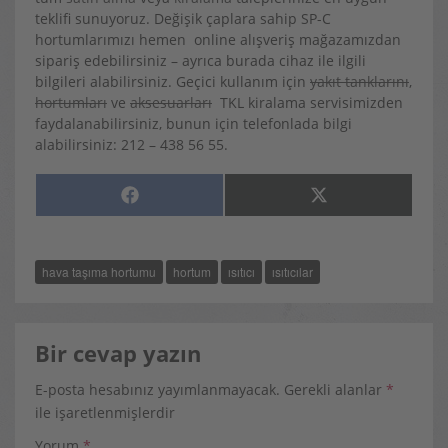
teklifi sunuyoruz. Değişik çaplara sahip SP-C
hortumlarımızı hemen online alışveriş mağazamızdan
sipariş edebilirsiniz – ayrıca burada cihaz ile ilgili
bilgileri alabilirsiniz. Geçici kullanım için
yakıt tanklarını
,
hortumları
ve
aksesuarları
TKL kiralama servisimizden
faydalanabilirsiniz, bunun için telefonlada bilgi
alabilirsiniz: 212 – 438 56 55.
SHARE
SHARE
F
X
ON
ON
A
(
C
T
E
W
B
I
O
T
hava taşıma hortumu
hortum
ısıtıcı
ısıtıcılar
O
T
K
E
R
)
Bir cevap yazın
E-posta hesabınız yayımlanmayacak.
Gerekli alanlar
*
ile işaretlenmişlerdir
Yorum
*