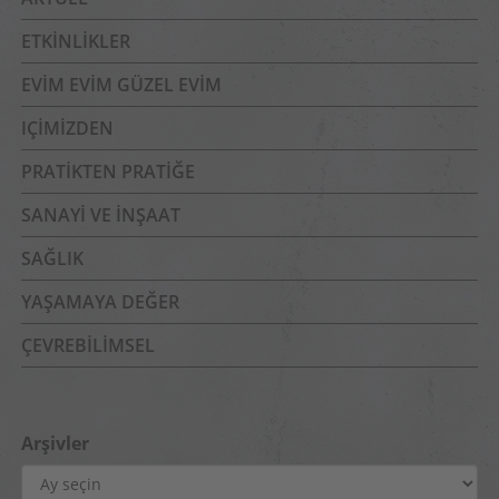
ETKINLIKLER
EVIM EVIM GÜZEL EVIM
IÇIMIZDEN
PRATIKTEN PRATIĞE
SANAYI VE İNŞAAT
SAĞLIK
YAŞAMAYA DEĞER
ÇEVREBILIMSEL
Arşivler
Arşivler