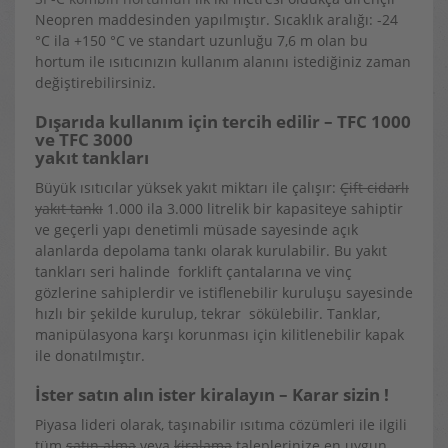
Neopren maddesinden yapılmıştır. Sıcaklık aralığı: -24
°C ila +150 °C ve standart uzunluğu 7,6 m olan bu
hortum ile ısıtıcınızın kullanım alanını istediğiniz zaman
değiştirebilirsiniz.
Dışarıda kullanım için tercih edilir – TFC 1000
ve TFC 3000
yakıt tankları
Büyük ısıtıcılar yüksek yakıt miktarı ile çalışır:
Çift cidarlı
yakıt tankı
1.000 ila 3.000 litrelik bir kapasiteye sahiptir
ve geçerli yapı denetimli müsade sayesinde açık
alanlarda depolama tankı olarak kurulabilir. Bu yakıt
tankları seri halinde forklift çantalarına ve vinç
gözlerine sahiplerdir ve istiflenebilir kuruluşu sayesinde
hızlı bir şekilde kurulup, tekrar sökülebilir. Tanklar,
manipülasyona karşı korunması için kilitlenebilir kapak
ile donatılmıştır.
İster satın alın ister kiralayın – Karar sizin !
Piyasa lideri olarak, taşınabilir ısıtıma cözümleri ile ilgili
tüm
satın alma
veya
kiralama
taleplerinize en uygun