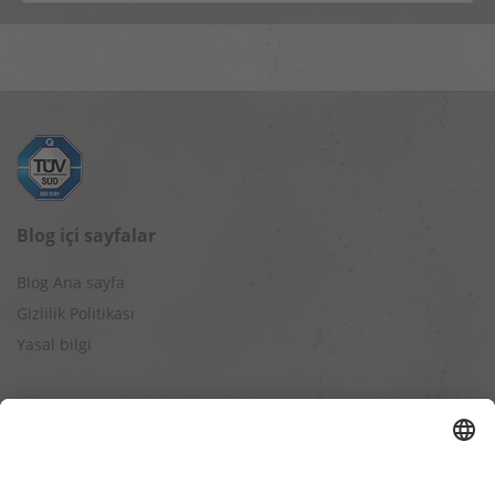
Blog içi sayfalar
Blog Ana sayfa
Gizlilik Politikası
Yasal bilgi
Diğer web sayfalar
Alışveriş TROTEC