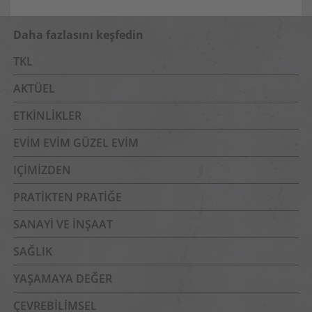
Daha fazlasını keşfedin
TKL
AKTÜEL
ETKINLIKLER
EVIM EVIM GÜZEL EVIM
IÇIMIZDEN
PRATIKTEN PRATIĞE
SANAYI VE İNŞAAT
SAĞLIK
YAŞAMAYA DEĞER
ÇEVREBILIMSEL