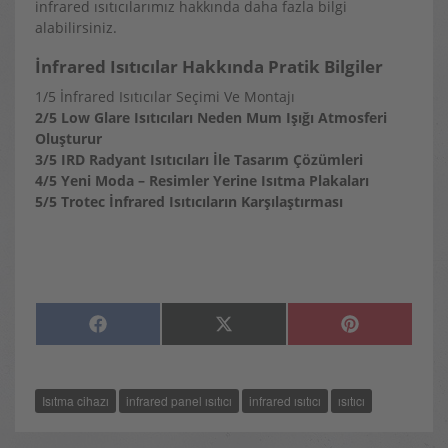
infrared ısıtıcılarımız hakkında daha fazla bilgi
alabilirsiniz.
İnfrared Isıtıcılar Hakkında Pratik Bilgiler
1/5 İnfrared Isıtıcılar Seçimi Ve Montajı
2/5 Low Glare Isıtıcıları Neden Mum Işığı Atmosferi
Oluşturur
3/5 IRD Radyant Isıtıcıları İle Tasarım Çözümleri
4/5 Yeni Moda – Resimler Yerine Isıtma Plakaları
5/5 Trotec İnfrared Isıtıcıların Karşılaştırması
SHARE
SHARE
SHARE
F
X
P
ON
ON
ON
A
(
I
C
T
N
E
W
T
B
I
E
O
T
R
Isıtma cihazı
infrared panel ısıtıcı
infrared ısıtıcı
ısıtıcı
O
T
E
K
E
S
R
T
)