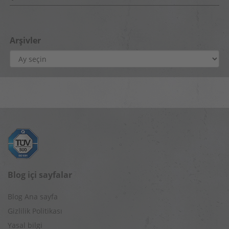
Arşivler
Arşivler
Blog içi sayfalar
Blog Ana sayfa
Gizlilik Politikası
Yasal bilgi