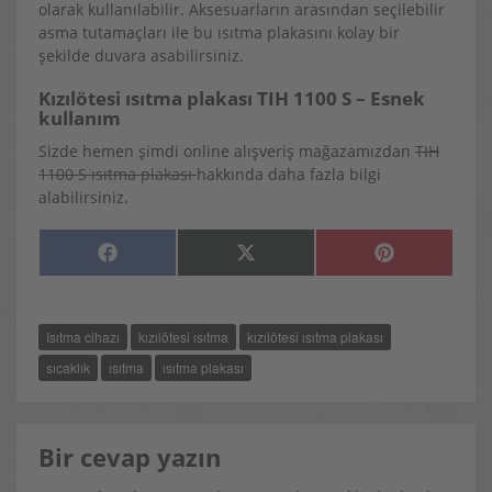
olarak kullanılabilir. Aksesuarların arasından seçilebilir
asma tutamaçları ile bu ısıtma plakasını kolay bir
şekilde duvara asabilirsiniz.
Kızılötesi ısıtma plakası TIH 1100 S – Esnek
kullanım
Sizde hemen şimdi online alışveriş mağazamızdan
TIH
1100 S ısıtma plakası
hakkında daha fazla bilgi
alabilirsiniz.
SHARE
SHARE
SHARE
F
X
P
ON
ON
ON
A
(
I
C
T
N
E
W
T
B
I
E
O
T
R
Isıtma cihazı
kızılötesi ısıtma
kızılötesi ısıtma plakası
O
T
E
K
E
S
R
T
sıcaklık
ısıtma
ısıtma plakası
)
Bir cevap yazın