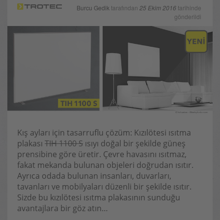
Burcu Gedik
tarafından
25 Ekim 2016
tarihinde
gönderildi
Kış ayları için tasarruflu çözüm: Kızılötesi ısıtma
plakası
TIH 1100 S
ısıyı doğal bir şekilde güneş
prensibine göre üretir. Çevre havasını ısıtmaz,
fakat mekanda bulunan objeleri doğrudan ısıtır.
Ayrıca odada bulunan insanları, duvarları,
tavanları ve mobilyaları düzenli bir şekilde ısıtır.
Sizde bu kızılötesi ısıtma plakasının sunduğu
avantajlara bir göz atın…