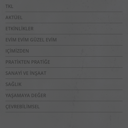
TKL
AKTÜEL
ETKINLIKLER
EVIM EVIM GÜZEL EVIM
IÇIMIZDEN
PRATIKTEN PRATIĞE
SANAYI VE İNŞAAT
SAĞLIK
YAŞAMAYA DEĞER
ÇEVREBILIMSEL