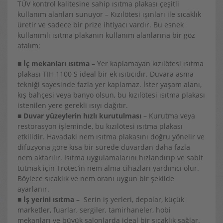
TÜV kontrol kalitesine sahip ısıtma plakası çeşitli
kullanım alanları sunuyor – Kızılötesi ışınları ile sıcaklık
üretir ve sadece bir prize ihtiyacı vardır. Bu esnek
kullanımlı ısıtma plakanın kullanım alanlarına bir göz
atalım:
■
İç mekanları ısıtma
– Yer kaplamayan kızılötesi ısıtma
plakası TIH 1100 S ideal bir ek ısıtıcıdır. Duvara asma
tekniği sayesinde fazla yer kaplamaz. İster yaşam alanı,
kış bahçesi veya banyo olsun, bu kızılötesi ısıtma plakası
istenilen yere gerekli ısıyı dağıtır.
■
Duvar yüzeylerin hızlı kurutulması
– Kurutma veya
restorasyon işleminde, bu kızılötesi ısıtma plakası
etkilidir. Havadaki nem ısıtma plakasını doğru yönelir ve
difüzyona göre kısa bir sürede duvardan daha fazla
nem aktarılır. Isıtma uygulamalarını hızlandırıp ve sabit
tutmak için Trotec’in nem alma cihazları yardımcı olur.
Böylece sıcaklık ve nem oranı uygun bir şekilde
ayarlanır.
■
İş yerini ısıtma
– Serin iş yerleri, depolar, küçük
marketler, fuarlar, sergiler, tamirhaneler, hobi
mekanları ve büyük salonlarda ideal bir sıcaklık sağlar.