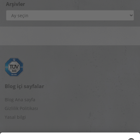
Arşivler
Arşivler
Blog içi sayfalar
Blog Ana sayfa
Gizlilik Politikası
Yasal bilgi
Diğer web sayfalar