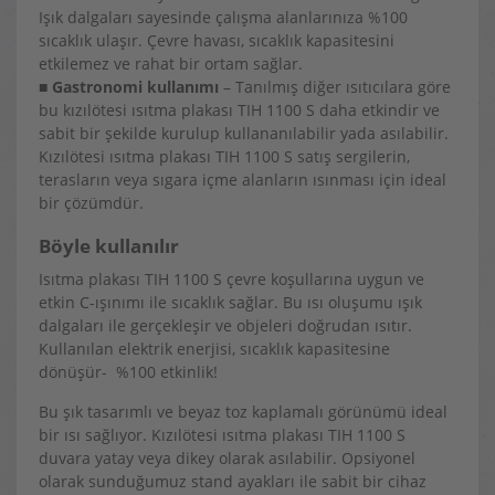
Işık dalgaları sayesinde çalışma alanlarınıza %100
sıcaklık ulaşır. Çevre havası, sıcaklık kapasitesini
etkilemez ve rahat bir ortam sağlar.
■
Gastronomi kullanımı
– Tanılmış diğer ısıtıcılara göre
bu kızılötesi ısıtma plakası TIH 1100 S daha etkindir ve
sabit bir şekilde kurulup kullananılabilir yada asılabilir.
Kızılötesi ısıtma plakası TIH 1100 S satış sergilerin,
terasların veya sıgara içme alanların ısınması için ideal
bir çözümdür.
Böyle kullanılır
Isıtma plakası TIH 1100 S çevre koşullarına uygun ve
etkin C-ışınımı ile sıcaklık sağlar. Bu ısı oluşumu ışık
dalgaları ile gerçekleşir ve objeleri doğrudan ısıtır.
Kullanılan elektrik enerjisi, sıcaklık kapasitesine
dönüşür- %100 etkinlik!
Bu şık tasarımlı ve beyaz toz kaplamalı görünümü ideal
bir ısı sağlıyor. Kızılötesi ısıtma plakası TIH 1100 S
duvara yatay veya dikey olarak asılabilir. Opsiyonel
olarak sunduğumuz stand ayakları ile sabit bir cihaz