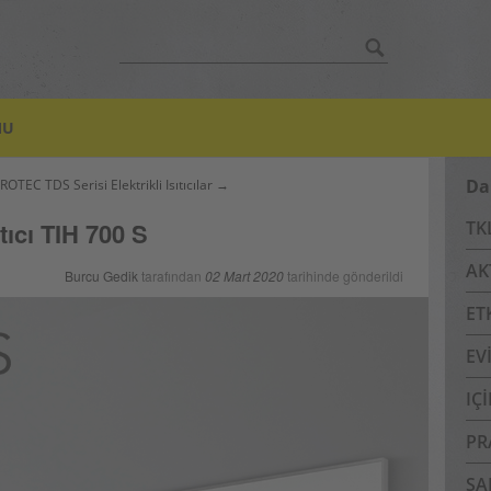
Bul:
MU
Da
ROTEC TDS Serisi Elektrikli Isıtıcılar →
ıtıcı TIH 700 S
TK
AK
Burcu Gedik
tarafından
02 Mart 2020
tarihinde gönderildi
ET
EV
IÇ
PR
SA