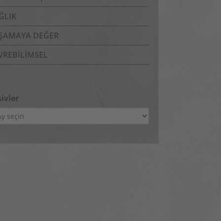
ĞLIK
ŞAMAYA DEĞER
VREBILIMSEL
ivler
ivler