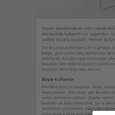
Yaşam alanlarında ek ısıtıcı olarak ku
alanlarında kullanım için uygundur. Dah
şekilde duvara asılabilir. Hemen kullanı
700 W ısıtma performansı ile ısı gereken al
banyo, gastronomi, satış alanlarında, ter
salonlarda. Kurutma veya restorasyon işlemind
Havadaki nem elektrikli kızılötesi panel ısı
duvardan daha fazla nem aktarılır.
Böyle kullanılır
TIH 700 S
temiz ısı oluşturur: sessiz, koku
oluşturmadan. Hızlı duvar yapı kurutma işle
ısıtma yöntemine sahiptir. Objeler hemen ı
kaydeder ve alana yönlendirir. Şık ve benz
alüminyum çerçevesinin arkasında sağlam b
cihazı duvara yatay veya dikey olarak asm