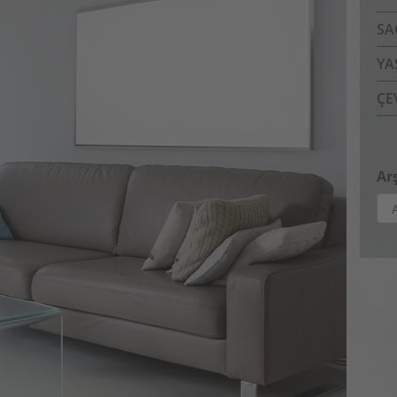
SA
YA
ÇE
Arş
Arş