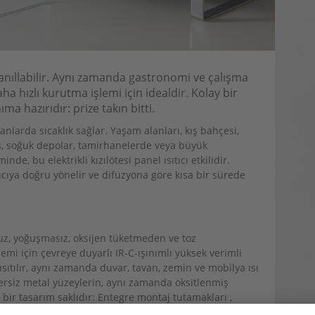
llanıllabilir. Aynı zamanda gastronomi ve çalışma
a hızlı kurutma işlemi için idealdir. Kolay bir
ma hazırıdır: prize takın bitti.
anlarda sıcaklık sağlar. Yaşam alanları, kış bahçesi,
as, soğuk depolar, tamirhanelerde veya büyük
e, bu elektrikli kızılötesi panel ısıtıcı etkilidir.
tıcıya doğru yönelir ve difüzyona göre kısa bir sürede
suz, yoğuşmasız, oksijen tüketmeden ve toz
mi için çevreye duyarlı IR-C-ışınımlı yüksek verimli
sıtılır, aynı zamanda duvar, tavan, zemin ve mobilya ısı
ersiz metal yüzeylerin, aynı zamanda oksitlenmiş
ir tasarım saklıdır: Entegre montaj tutamakları ,
anızı mümkün kılıyor. Opsiyonel olarak sunulan stand