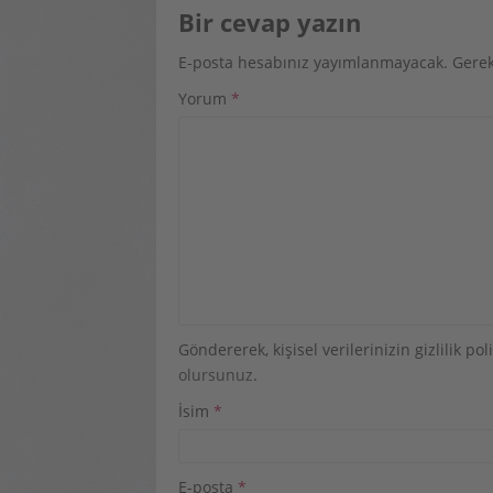
Bir cevap yazın
E-posta hesabınız yayımlanmayacak.
Gerek
Yorum
*
Göndererek, kişisel verilerinizin gizlilik p
olursunuz
.
İsim
*
E-posta
*