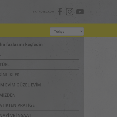
TR.TROTEC.COM
ha fazlasını keşfedin
L
TÜEL
KINLIKLER
IM EVIM GÜZEL EVIM
IMIZDEN
ATIKTEN PRATIĞE
NAYI VE İNŞAAT