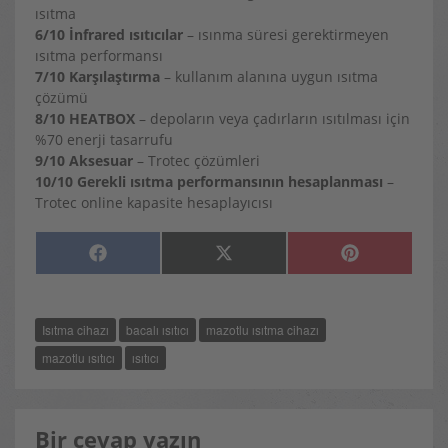
ısıtma
6/10 İnfrared ısıtıcılar
– ısınma süresi gerektirmeyen
ısıtma performansı
7/10 Karşılaştırma
– kullanım alanına uygun ısıtma
çözümü
8/10 HEATBOX
– depoların veya çadırların ısıtılması için
%70 enerji tasarrufu
9/10 Aksesuar
– Trotec çözümleri
10/10 Gerekli ısıtma performansının hesaplanması
–
Trotec online kapasite hesaplayıcısı
SHARE
SHARE
SHARE
F
X
P
ON
ON
ON
A
(
I
C
T
N
E
W
T
B
I
E
O
T
R
Isıtma cihazı
bacalı ısıtıcı
mazotlu ısıtma cihazı
O
T
E
K
E
S
R
T
mazotlu ısıtıcı
ısıtıcı
)
Bir cevap yazın