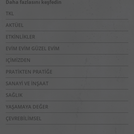
Daha fazlasını keşfedin
TKL
AKTÜEL
ETKINLIKLER
EVIM EVIM GÜZEL EVIM
IÇIMIZDEN
PRATIKTEN PRATIĞE
SANAYI VE İNŞAAT
SAĞLIK
YAŞAMAYA DEĞER
ÇEVREBILIMSEL