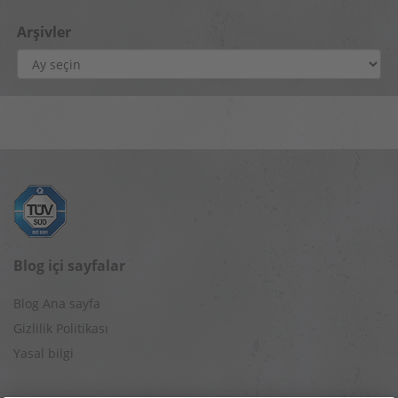
Arşivler
Arşivler
Blog içi sayfalar
Blog Ana sayfa
Gizlilik Politikası
Yasal bilgi