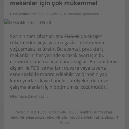
mekânlar için çok mükemmel
Emel Aydın
tarafından
08 Ocak 2015
tarihinde gönderildi
Serinin tüm cihazları gibi
TDS 30
da oksijen
tüketmeden veya yanma gazları üretmeden
yoğuşmasız ısı üretir. Bu avantaj, pratikte iç
mekanların her yerinde sıcaklık ayarı için bu
cihazın kullanılmasına olanak sağlar. Bu sabitleme
dişleri ile TDS ısıtma fanı duvara veya tavana
esnek şekilde monte edilebilir ve örneğin yapı
konteynırları, kayıkhaneler, atölyeler, depo ve
çalışma alanları için optimum ısı çözümüdür.
Okumaya Devam Et
Posted in
TROTEC
| Tagged with
TDS 30
,
elektirkli ısıtma cihazı
,
elektrikli ısıtma ünitesi
,
elektrikli ısıtıcı
,
tds 30 elektrikli ısıtma cihazı
|
4
Yorum