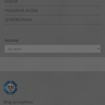
SAĞLIK
YAŞAMAYA DEĞER
ÇEVREBILIMSEL
Arşivler
Arşivler
Blog içi sayfalar