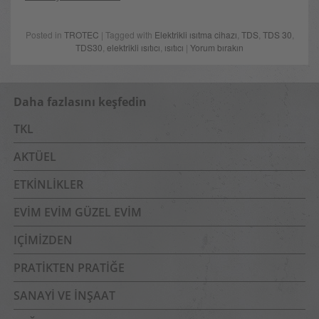
Posted in
TROTEC
| Tagged with
Elektrikli ısıtma cihazı
,
TDS
,
TDS 30
,
TDS30
,
elektrikli ısıtıcı
,
ısıtıcı
|
Yorum bırakın
Daha fazlasını keşfedin
TKL
AKTÜEL
ETKINLIKLER
EVIM EVIM GÜZEL EVIM
IÇIMIZDEN
PRATIKTEN PRATIĞE
SANAYI VE İNŞAAT