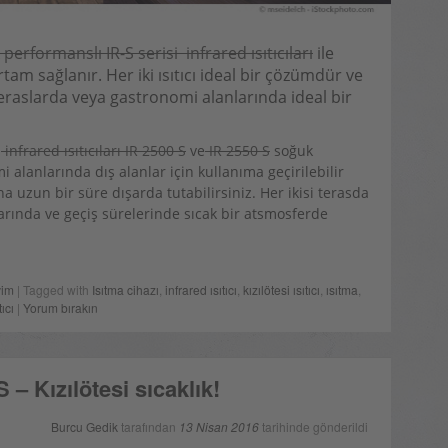
performanslı IR-S serisi infrared ısıtıcıları
ile
tam sağlanır. Her iki ısıtıcı ideal bir çözümdür ve
raslarda veya gastronomi alanlarında ideal bir
u
infrared ısıtıcıları IR 2500 S
ve
IR 2550 S
soğuk
i alanlarında dış alanlar için kullanıma geçirilebilir
 uzun bir süre dışarda tutabilirsiniz. Her ikisi terasda
arında ve geçiş sürelerinde sıcak bir atsmosferde
vim
| Tagged with
Isıtma cihazı
,
infrared ısıtıcı
,
kızılötesi ısıtıcı
,
ısıtma
,
tıcı
|
Yorum bırakın
S – Kızılötesi sıcaklık!
Burcu Gedik
tarafından
13 Nisan 2016
tarihinde gönderildi