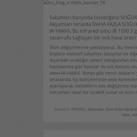
Sabahları banyoda hissetiğiniz SOĞU
Akşamları terasda DAHA FAZLA SOĞUK
IR 1500 S
. Bu infrared ısıtıcı IR 1500 S
tasarrufu sağlayan bir sıck hava üretir
İklim değişimlerine yaklaşiyoruz. Bu mevs
böylece malesef sabahları banyolar ve diğe
dışardaki sıcaklığın yeterli olduğundan emi
hastalanma gibi konular mı söz konusu olu
ısıtıcı IR 1500 S
. Banyo gibi nemli odaların 
teraslarda, kış bahçelerinde veya kümesle
ayarlayarak, bebeklerin bez değiştirme masal
herzaman ideal bir sıcaklık sunar ve sizin r
Posted in
TROTEC
,
Makineler
,
Evim Evim Güzel 
ısıtıcı
,
ıs