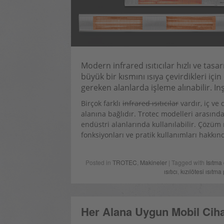
Modern infrared ısıtıcılar hızlı ve tasa
büyük bir kısmını ısıya çevirdikleri için
gereken alanlarda işleme alınabilir. I
Birçok farklı
infrared ısıtıcılar
vardır, iç ve
alanına bağlıdır. Trotec modelleri arasında
endüstri alanlarında kullanılabilir. Çözüm r
fonksiyonları ve pratik kullanımları hakkınd
Posted in
TROTEC
,
Makineler
| Tagged with
Isıtma 
ısıtıcı
,
kızılötesi ısıtma
Her Alana Uygun Mobil Cih