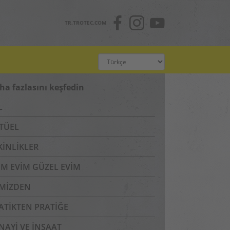
TR.TROTEC.COM
ha fazlasını keşfedin
L
TÜEL
KINLIKLER
IM EVIM GÜZEL EVIM
IMIZDEN
ATIKTEN PRATIĞE
NAYI VE İNŞAAT