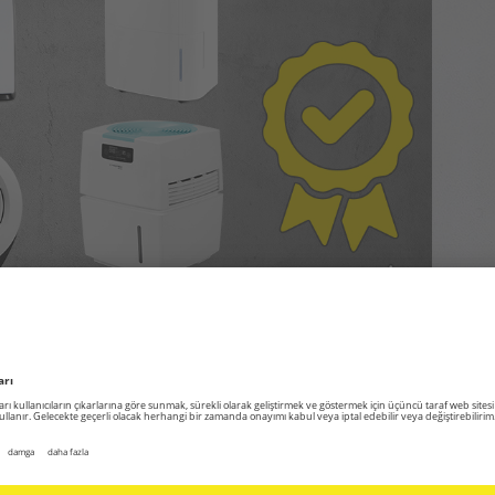
asının tadını çıkarın. Online satış
sarımı ve rengi sepetinize ekleyin. Cihazınızı
kapsamı ile kapınıza teslim edelim.
im
,
Sanayi ve İnşaat
| Tagged with
Isıtma cihazı
,
Seramik ısıtıcı
,
cam
ci
,
infrared ısıtıcı
,
konvektör
,
kızılötesi ısıtıcı
,
mazotlu ısıtıc
,
nem
,
nem
,
nemlendirme cihazı
,
radyatör
,
ısıtıcı
|
Yorum bırakın