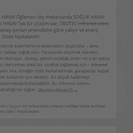
K HAVA! Öğlenleri dış mekanlarda SOĞUK HAVA!
 HAVA! Tek bir çözüm var; TROTEC
infrared ısıtıcı
 güneş ışınları prensibine göre çalışır ve enerji
. Sizde faydalanın!
imlerde kaloriferlerin kademeleri düşürülür – ama
r odalar soğuk olur. Teraslarda oturmak isterken,
n olamayız. Güneş, yeterli sıcaklığı üretir mi o an yoksa
r. Herzaman ideal bir sıcaklık sağlamak için –
Infrared
yanı sıra, örneğin hobi mekanlarında, garajlarda, kapalı
rde kullanım için idealdir. En düşük kademeyi
arındada kullanılabilir. Bu infrared ısıtıcısı,
ahatlığınızı sağlar.
Okumaya Devam Et
Evim
| Tagged with
Isıtma cihazı
,
infrared
,
kızılötesi ısıtma
,
kızılötesi
ıtma
,
ısıtıcı
|
Yorum bırakın