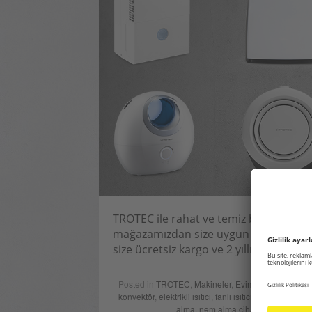
TROTEC ile rahat ve temiz bir ortam hav
mağazamızdan size uygun olan ürünü, ta
size ücretsiz kargo ve 2 yıllık garanti 
Posted in
TROTEC
,
Makineler
,
Evim Evim Güzel Ev
konvektör
,
elektrikli ısıtıcı
,
fanlı ısıtıcı
,
hava temizleyi
alma
,
nem alma cihazı
,
nemlendirici