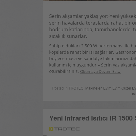
Serin akşamlar yaklaşıyor:
Yeni yüksek 
serin havalarda teraslarda rahat bir or
bodrum katlarında, tamirhanelerde, te
sıcaklık sunarlar.
Sahip oldukları 2.500 W performansı ile b
köşelerde rahat bir ısı sağlarlar. Gastronom
böylece masa ve sandalye takımlarınızı daha
kullanım için uygundur – Serin yaz akşaml
oturabilirsiniz.
Okumaya Devam Et
Posted in
TROTEC
,
Makineler
,
Evim Evim Güzel E
ısı
Yeni Infrared Isıtıcı IR 1500 