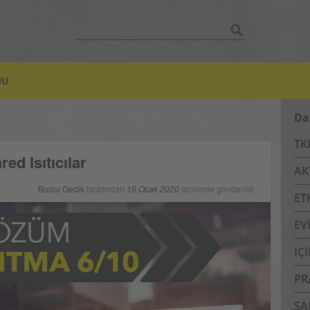
Bul:
MU
ı
Da
TK
ed Isıtıcılar
AK
Burcu Gedik
tarafından
15 Ocak 2020
tarihinde gönderildi
ET
EV
IÇ
PR
SA