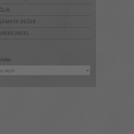
ĞLIK
ŞAMAYA DEĞER
VREBILIMSEL
ivler
ivler