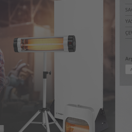
SA
YA
ÇE
Arş
Arş