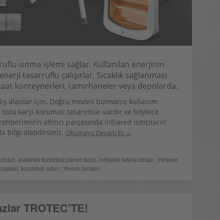
rruflu ısıtma işlemi sağlar. Kullanılan enerjinin
 enerji tasarruflu çalışırlar. Sıcaklık sağlanması
nşaat konteynerleri, tamirhaneler veya depolarda.
 dış alanlar için. Doğru modeli bulmanız kullanım
 toza karşı korumalı tasarımlar vardır ve böylece
ehberimizin altıncı parçasında infrared ısıtıcıların
a bilgi alabilirsiniz.
Okumaya Devam Et
cihazı
,
elektrikli kızılötesi panel ısıtıcı
,
infrared ısıtma cihazı
,
infrared
 plakası
,
kızılötesi ısıtıcı
|
Yorum bırakın
azlar TROTEC’TE!