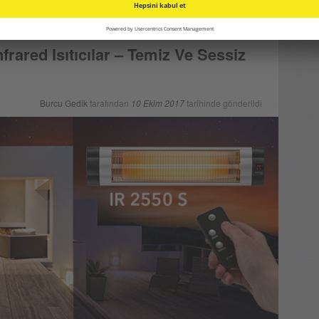
rared Isıtıcılar – Temiz Ve Sessiz
Burcu Gedik
tarafından
10 Ekim 2017
tarihinde gönderildi