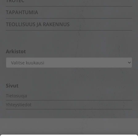
TROTEC
TAPAHTUMIA
TEOLLISUUS JA RAKENNUS
Arkistot
Arkistot
Sivut
Tietosuoja
Yhteystiedot