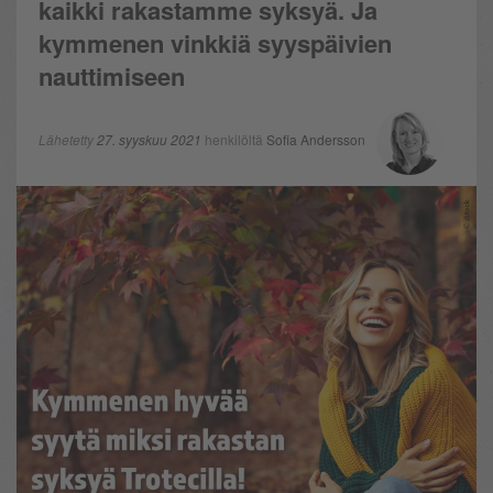
kaikki rakastamme syksyä. Ja
kymmenen vinkkiä syyspäivien
nauttimiseen
Lähetetty
27. syyskuu 2021
henkilöltä
Sofia Andersson