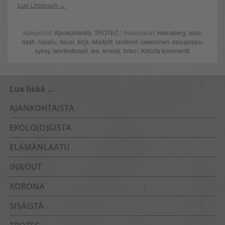
Lue Loppuun
Kategoriat:
Ajankohtaista
,
TROTEC
| Avainsanat:
Heinsberg
,
auto
,
dash
,
halailu
,
kausi
,
kirja
,
käsityöt
,
lanternit
,
lukeminen
,
savupiippu
,
syksy
,
talvifestivaali
,
tee
,
terassi
,
totec
|
Kirjoita kommentti
Lue lisää …
AJANKOHTAISTA
EKOLO(O)GISTA
ELÄMÄNLAATU
IN&OUT
KORONA
SISÄISTÄ