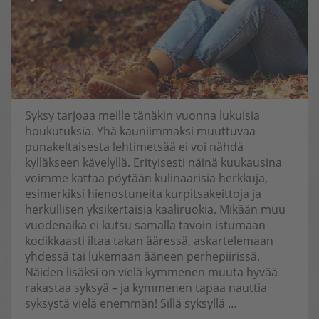
Syksy tarjoaa meille tänäkin vuonna lukuisia
houkutuksia. Yhä kauniimmaksi muuttuvaa
punakeltaisesta lehtimetsää ei voi nähdä
kylläkseen kävelyllä. Erityisesti näinä kuukausina
voimme kattaa pöytään kulinaarisia herkkuja,
esimerkiksi hienostuneita kurpitsakeittoja ja
herkullisen yksikertaisia kaaliruokia. Mikään muu
vuodenaika ei kutsu samalla tavoin istumaan
kodikkaasti iltaa takan ääressä, askartelemaan
yhdessä tai lukemaan ääneen perhepiirissä.
Näiden lisäksi on vielä kymmenen muuta hyvää
rakastaa syksyä – ja kymmenen tapaa nauttia
syksystä vielä enemmän! Sillä syksyllä …