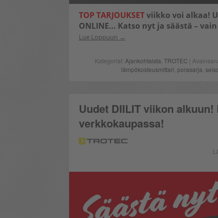
TOP TARJOUKSET
viikko voi alkaa! 
ONLINE… Katso nyt ja säästä – vain 
Lue Loppuun
Kategoriat:
Ajankohtaista
,
TROTEC
| Avainsan
lämpökosteusmittari
,
porasarja
,
seis
Uudet DIILIT viikon alkuun! 
verkkokaupassa!
L