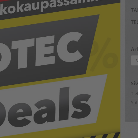
TA
TE
Ar
Ark
Si
Tie
Yht