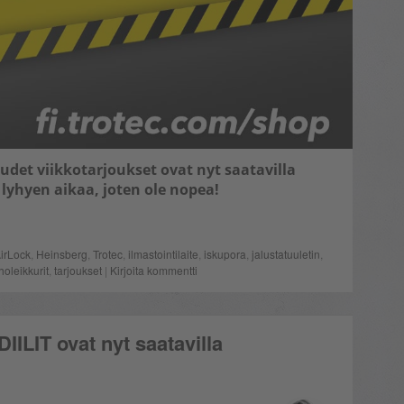
Uudet viikkotarjoukset ovat nyt saatavilla
lyhyen aikaa, joten ole nopea!
irLock
,
Heinsberg
,
Trotec
,
ilmastointilaite
,
iskupora
,
jalustatuuletin
,
holeikkurit
,
tarjoukset
|
Kirjoita kommentti
DIILIT ovat nyt saatavilla