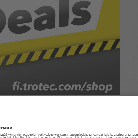
Uudet viikkotarjoukset ovat nyt saatavilla
lyhyen aikaa, joten ole nopea!
:
Heinsberg
,
Trotec
,
etäisyysmittari
,
ilmanjäähdytin
,
kompressori
,
kin
,
tarjoukset
,
tornituuletin
|
Kirjoita kommentti