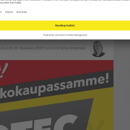
DIILIT ovat nyt saatavilla
Lähetetty
30. toukokuu 2022
henkilöltä
Sofia Andersson