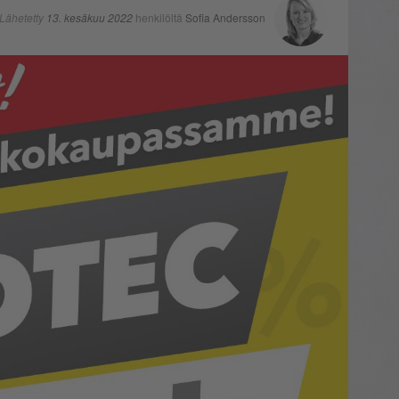
Lähetetty
13. kesäkuu 2022
henkilöltä
Sofia Andersson