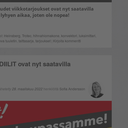
Uudet viikkotarjoukset ovat nyt saatavilla
lyhyen aikaa, joten ole nopea!
at:
Heinsberg
,
Trotec
,
hihnahiomakone
,
konvektori
,
luksimittari
,
ova tuuletin
,
talttasarja
,
tarjoukset
|
Kirjoita kommentti
DIILIT ovat nyt saatavilla
ähetetty
28. maaliskuu 2022
henkilöltä
Sofia Andersson