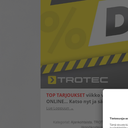
TOP TARJOUKSET
viikko voi alkaa! 
ONLINE… Katso nyt ja säästä – vain 
Lue Loppuun
Kategoriat:
Ajankohtaista
,
TROTEC
| Avainsanat
lämpökosteusmittari
,
painekyt