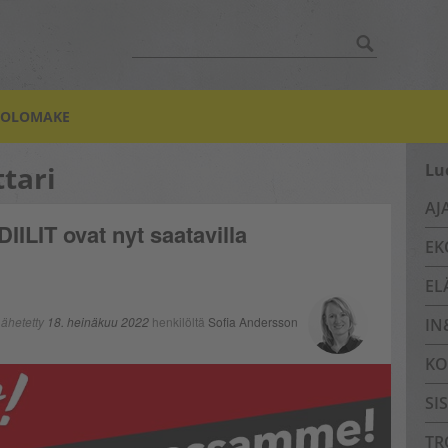
Hae:
TOLOMAKE
tari
Lu
AJ
DIILIT ovat nyt saatavilla
EK
EL
ähetetty
18. heinäkuu 2022
henkilöltä
Sofia Andersson
IN
KO
SI
TR