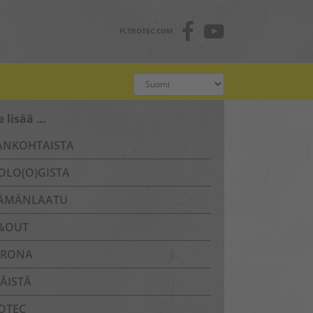
FI.TROTEC.COM
e lisää …
ANKOHTAISTA
OLO(O)GISTA
ÄMÄNLAATU
&OUT
RONA
SÄISTÄ
OTEC