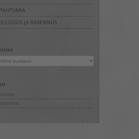
PAHTUMIA
OLLISUUS JA RAKENNUS
kistot
istot
vut
tosuoja
eystiedot