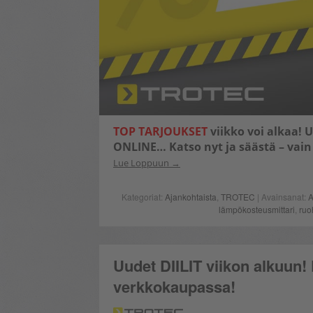
TOP TARJOUKSET
viikko voi alkaa! 
ONLINE… Katso nyt ja säästä – vain 
Lue Loppuun
Kategoriat:
Ajankohtaista
,
TROTEC
| Avainsanat:
A
lämpökosteusmittari
,
ruo
Uudet DIILIT viikon alkuun! 
verkkokaupassa!