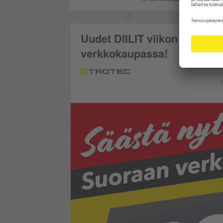
Uudet DIILIT viikon alkuun! 
verkkokaupassa!