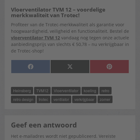
Vloerventilator TVM 12 – voordelige
merkkwaliteit van Trotec!
Profiteer van de Trotec-merkkwaliteit als garantie voor
hoogwaardigheid, veiligheid en functionaliteit. Bestel de
vloerventilator TVM 12
vandaag nog tegen onze actuele
aanbiedingsprijs van slechts € 50,78 – nu verkrijgbaar in
de Trotec-shop!
SHARE
SHARE
SHARE
F
X
P
ON
ON
ON
A
(
I
C
T
N
E
W
T
B
I
E
O
T
R
Heinsberg
TVM12
Vloerventilator
koeling
retro
O
T
E
K
E
S
R
T
retro design
trotec
ventilator
verkrijgbaar
zomer
)
Geef een antwoord
Het e-mailadres wordt niet gepubliceerd.
Vereiste