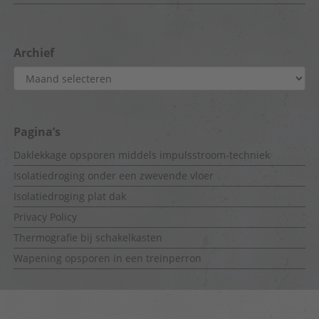
Archief
Archief
Pagina’s
Daklekkage opsporen middels impulsstroom-techniek
Isolatiedroging onder een zwevende vloer
Isolatiedroging plat dak
Privacy Policy
Thermografie bij schakelkasten
Wapening opsporen in een treinperron