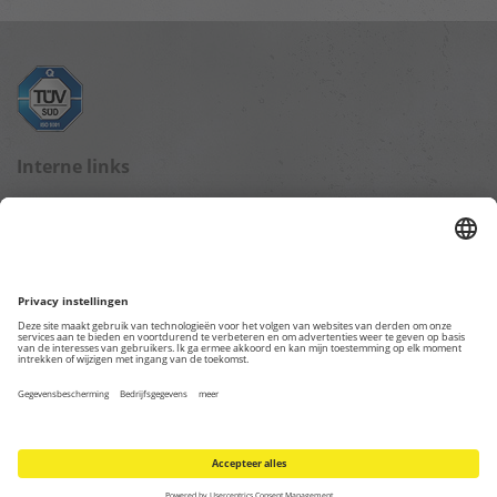
Interne links
Blog startpagina
Gegevensbescherming
Impressum
Overige webpagina's
TKL – Trotec Rental Division
Trotec Online Shop