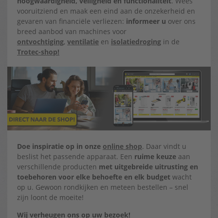
hoogwaardigheid, veiligheid en functionaliteit
.
Wees
vooruitziend en maak een eind aan de onzekerheid en
gevaren van financiële verliezen:
informeer u
over ons
breed aanbod van machines voor
ontvochtiging
,
ventilatie
en
isolatiedroging
in de
Trotec-shop!
Doe inspiratie op in onze
online shop
. Daar vindt u
beslist het passende apparaat. Een
ruime keuze
aan
verschillende producten
met uitgebreide uitrusting en
toebehoren voor elke behoefte en elk budget
wacht
op u. Gewoon rondkijken en meteen bestellen – snel
zijn loont de moeite!
Wij verheugen ons op uw bezoek!