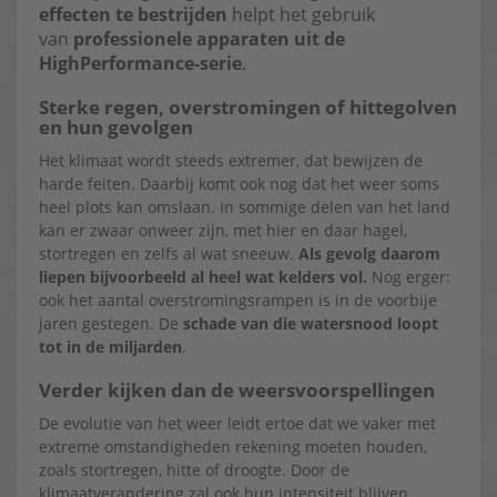
effecten te bestrijden
helpt het gebruik
van
professionele apparaten uit de
HighPerformance-serie
.
Sterke regen, overstromingen of hittegolven
en hun gevolgen
Het klimaat wordt steeds extremer, dat bewijzen de
harde feiten. Daarbij komt ook nog dat het weer soms
heel plots kan omslaan. In sommige delen van het land
kan er zwaar onweer zijn, met hier en daar hagel,
stortregen en zelfs al wat sneeuw.
Als gevolg daarom
liepen bijvoorbeeld al heel wat kelders vol.
Nog erger:
ook het aantal overstromingsrampen is in de voorbije
jaren gestegen. De
schade van die watersnood loopt
tot in de miljarden
.
Verder kijken dan de weersvoorspellingen
De evolutie van het weer leidt ertoe dat we vaker met
extreme omstandigheden rekening moeten houden,
zoals stortregen, hitte of droogte. Door de
klimaatverandering zal ook hun intensiteit blijven