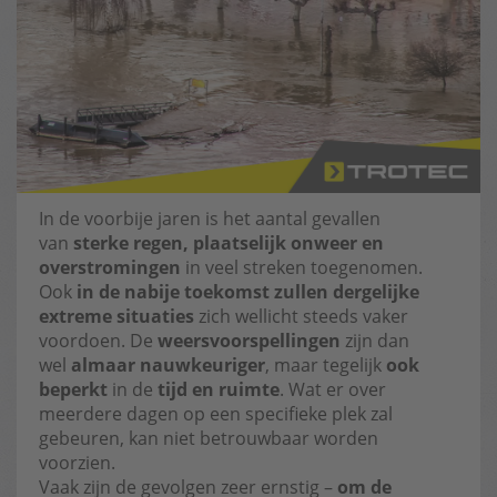
In de voorbije jaren is het aantal gevallen
van
sterke regen, plaatselijk onweer en
overstromingen
in veel streken toegenomen.
Ook
in de nabije toekomst zullen dergelijke
extreme situaties
zich wellicht steeds vaker
voordoen. De
weersvoorspellingen
zijn dan
wel
almaar nauwkeuriger
, maar tegelijk
ook
beperkt
in de
tijd en ruimte
. Wat er over
meerdere dagen op een specifieke plek zal
gebeuren, kan niet betrouwbaar worden
voorzien.
Vaak zijn de gevolgen zeer ernstig –
om de