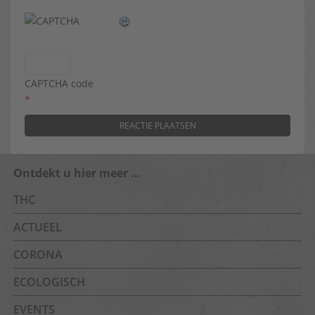
CAPTCHA code
*
Ontdekt u hier meer …
THC
ACTUEEL
CORONA
ECOLOGISCH
EVENTS