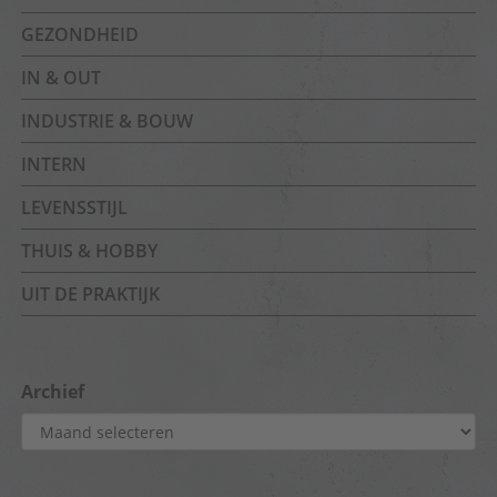
GEZONDHEID
IN & OUT
INDUSTRIE & BOUW
INTERN
LEVENSSTIJL
THUIS & HOBBY
UIT DE PRAKTIJK
Archief
Archief