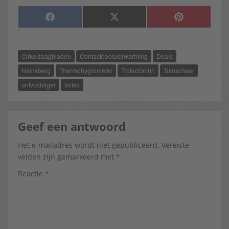
SHARE
SHARE
SHARE
F
X
P
ON
ON
ON
A
(
I
C
T
N
E
W
T
B
I
E
O
T
R
Cirkelzaagbladen
Contactdoosverwarming
Deals
O
T
E
K
E
S
R
T
Heinsberg
Thermohygrometer
TrotecGmbh
Tuinschaar
)
ontvochtiger
trotec
Geef een antwoord
Het e-mailadres wordt niet gepubliceerd.
Vereiste
velden zijn gemarkeerd met
*
Reactie
*