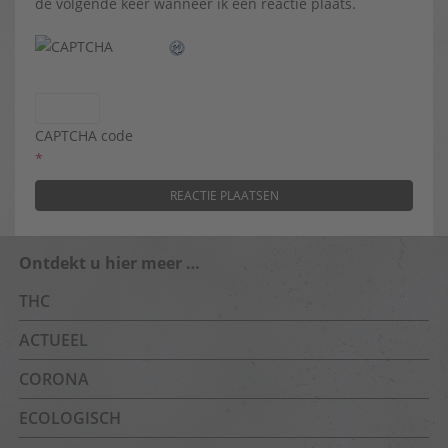
de volgende keer wanneer ik een reactie plaats.
CAPTCHA code
*
Ontdekt u hier meer …
THC
ACTUEEL
CORONA
ECOLOGISCH