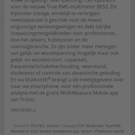
Ruwe omgeving? Veel spanning? Een opdracht
voor de nieuwe True RMS-multimeter BE52. Dit
bijzonder stevige, eindelijk te verkrijgen
meetapparaat is geschikt voor de meest
ongunstige werkomgevingen en dekt talrijke
toepassingsmogelijkheden voor professionals,
doe-het-zelvers, hobbyisten en de
voertuigbranche. Zo zijn onder meer metingen
van gelijk- en wisselspanning mogelijk maar ook
gelijk- en wisselstroom, capaciteit,
frequentie/schakelverhouding, weerstand,
diodetests of controle van akoestische geleiding.
®
En via bluetooth
brengt u de meetgegevens over
naar uw smartphone, voor een professionele
analyse met de gratis MultiMeasure Mobile-app
van Trotec.
Lees Verder
Gepost in
TROTEC
,
Actueel
| Getagged
DIY
,
Multimeter
,
TrueRMS
,
Weerstand
,
auto
,
diodes
,
smartphone app
,
stroom
|
Plaats een reactie