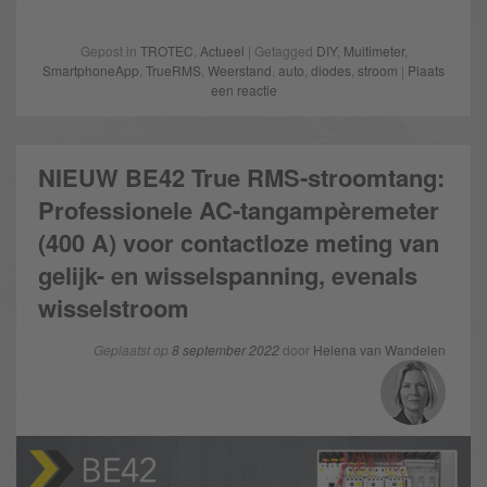
Gepost in
TROTEC
,
Actueel
| Getagged
DIY
,
Multimeter
,
SmartphoneApp
,
TrueRMS
,
Weerstand
,
auto
,
diodes
,
stroom
|
Plaats
een reactie
NIEUW BE42 True RMS-stroomtang:
Professionele AC-tangampèremeter
(400 A) voor contactloze meting van
gelijk- en wisselspanning, evenals
wisselstroom
Geplaatst op
8 september 2022
door
Helena van Wandelen