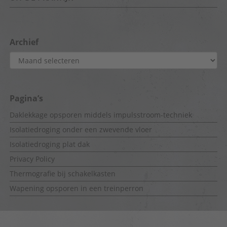
Archief
Archief
Pagina’s
Daklekkage opsporen middels impulsstroom-techniek
Isolatiedroging onder een zwevende vloer
Isolatiedroging plat dak
Privacy Policy
Thermografie bij schakelkasten
Wapening opsporen in een treinperron