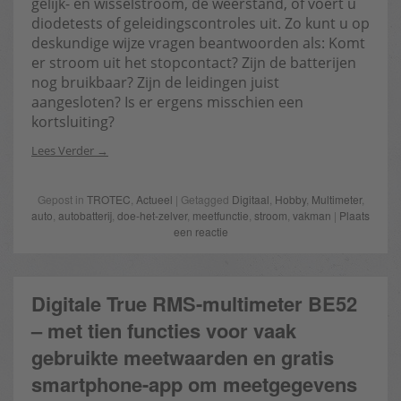
gelijk- en wisselstroom, de weerstand, of voert u
diodetests of geleidingscontroles uit. Zo kunt u op
deskundige wijze vragen beantwoorden als: Komt
er stroom uit het stopcontact? Zijn de batterijen
nog bruikbaar? Zijn de leidingen juist
aangesloten? Is er ergens misschien een
kortsluiting?
Lees Verder
Gepost in
TROTEC
,
Actueel
| Getagged
Digitaal
,
Hobby
,
Multimeter
,
auto
,
autobatterij
,
doe-het-zelver
,
meetfunctie
,
stroom
,
vakman
|
Plaats
een reactie
Digitale True RMS-multimeter BE52
– met tien functies voor vaak
gebruikte meetwaarden en gratis
smartphone-app om meetgegevens