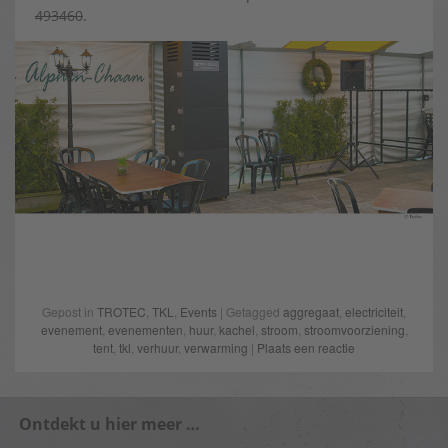
493460
.
Gepost in
TROTEC
,
TKL
,
Events
| Getagged
aggregaat
,
electriciteit
,
evenement
,
evenementen
,
huur
,
kachel
,
stroom
,
stroomvoorziening
,
tent
,
tkl
,
verhuur
,
verwarming
|
Plaats een reactie
Ontdekt u hier meer …