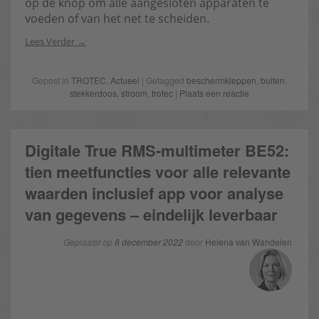
op de knop om alle aangesloten apparaten te
voeden of van het net te scheiden.
Lees Verder
Gepost in
TROTEC
,
Actueel
| Getagged
beschermkleppen
,
buiten
,
stekkerdoos
,
stroom
,
trotec
|
Plaats een reactie
Digitale True RMS-multimeter BE52:
tien meetfuncties voor alle relevante
waarden inclusief app voor analyse
van gegevens – eindelijk leverbaar
Geplaatst op
8 december 2022
door
Helena van Wandelen