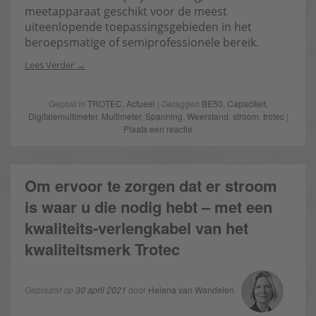
meetapparaat geschikt voor de meest
uiteenlopende toepassingsgebieden in het
beroepsmatige of semiprofessionele bereik.
Lees Verder
Gepost in
TROTEC
,
Actueel
| Getagged
BE50
,
Capaciteit
,
Digitalemultimeter
,
Multimeter
,
Spanning
,
Weerstand
,
stroom
,
trotec
|
Plaats een reactie
Om ervoor te zorgen dat er stroom
is waar u die nodig hebt – met een
kwaliteits-verlengkabel van het
kwaliteitsmerk Trotec
Geplaatst op
30 april 2021
door
Helena van Wandelen