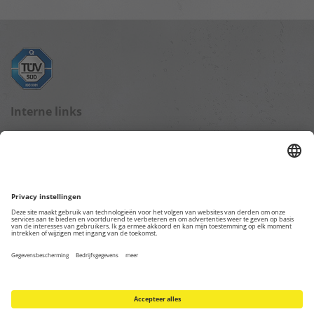
Interne links
Blog startpagina
Gegevensbescherming
Impressum
Overige webpagina's
TKL – Trotec Rental Division
Trotec Online Shop