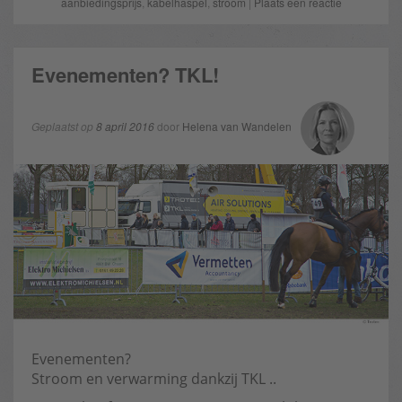
aanbiedingsprijs
,
kabelhaspel
,
stroom
|
Plaats een reactie
Evenementen? TKL!
Geplaatst op
8 april 2016
door
Helena van Wandelen
Evenementen?
Stroom en verwarming dankzij TKL ..