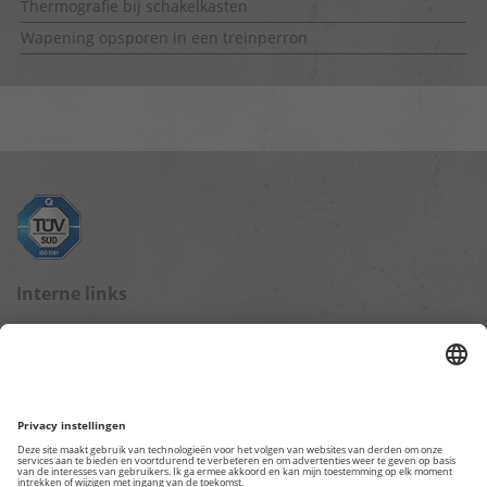
Thermografie bij schakelkasten
Wapening opsporen in een treinperron
Interne links
Blog startpagina
Gegevensbescherming
Impressum
Overige webpagina's