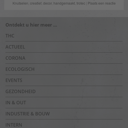
Knutselen
,
creatief
,
decor
,
handgemaakt
,
trotec
|
Plaats een reactie
Ontdekt u hier meer …
THC
ACTUEEL
CORONA
ECOLOGISCH
EVENTS
GEZONDHEID
IN & OUT
INDUSTRIE & BOUW
INTERN