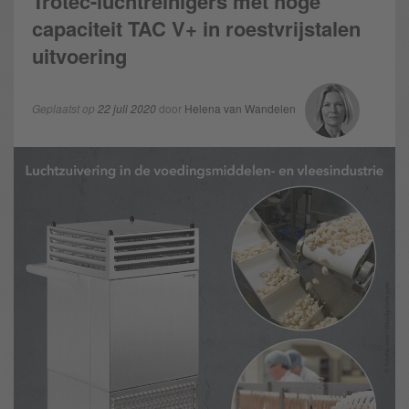
Trotec-luchtreinigers met hoge
capaciteit TAC V+ in roestvrijstalen
uitvoering
Geplaatst op
22 juli 2020
door
Helena van Wandelen