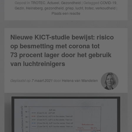
Gepost in
TROTEC
,
Actueel
,
Gezondheid
| Getagged
COVID-19
,
Gezin
,
Heinsberg
,
gezondheid
,
griep
,
lucht
,
trotec
,
verkoudheid
|
Plaats een reactie
Nieuwe KICT-studie bewijst: risico
op besmetting met corona tot
73 procent lager door het gebruik
van luchtreinigers
Geplaatst op
7 maart 2021
door
Helena van Wandelen