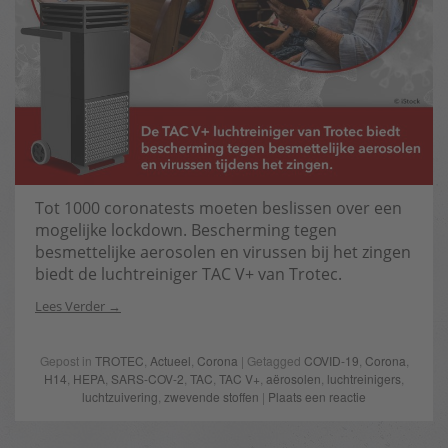
Tot 1000 coronatests moeten beslissen over een
mogelijke lockdown. Bescherming tegen
besmettelijke aerosolen en virussen bij het zingen
biedt de luchtreiniger TAC V+ van Trotec.
Lees Verder
Gepost in
TROTEC
,
Actueel
,
Corona
| Getagged
COVID-19
,
Corona
,
H14
,
HEPA
,
SARS-COV-2
,
TAC
,
TAC V+
,
aërosolen
,
luchtreinigers
,
luchtzuivering
,
zwevende stoffen
|
Plaats een reactie