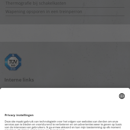
Thermografie bij schakelkasten
Wapening opsporen in een treinperron
Interne links
Blog startpagina
Gegevensbescherming
Impressum
Overige webpagina's