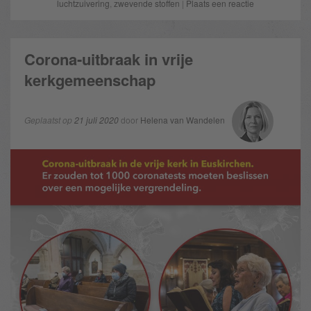
luchtzuivering
,
zwevende stoffen
|
Plaats een reactie
Corona-uitbraak in vrije
kerkgemeenschap
Geplaatst op
21 juli 2020
door
Helena van Wandelen