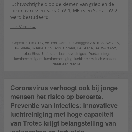
luchtvochtigheid op de kiemen van griep en de
coronavirussen Sars-CoV-1, MERS en Sars-CoV-2
werd bestudeerd.
Lees Verder
Gepost in
TROTEC
,
Actueel
,
Corona
| Getagged
AW 10 S
,
AW 20 S
,
B-E-serie
,
B-serie
,
COVID-19
,
Corona
,
PAE-serie
,
SARS-COV-2
,
Trotec-Shop
,
Ultrasoon-luchtbevochtigers
,
Verdampings-
luchtbevochtigers
,
luchtbevochtiging
,
luchtkoelers
,
luchtwassers
|
Plaats een reactie
Coronavirus verhoogt ook bij jonge
mensen het risico op beroerte.
Preventie van infecties: innovatieve
luchtreiniging met hoge capaciteit
van Trotec krijgt belangstelling van
wetenschap en industrie.