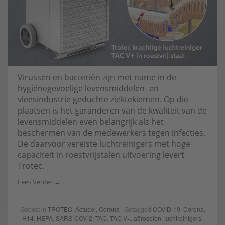
Virussen en bacteriën zijn met name in de
hygiënegevoelige levensmiddelen- en
vleesindustrie geduchte ziektekiemen. Op die
plaatsen is het garanderen van de kwaliteit van de
levensmiddelen even belangrijk als het
beschermen van de medewerkers tegen infecties.
De daarvoor vereiste
luchtreinigers met hoge
capaciteit in roestvrijstalen uitvoering
levert
Trotec.
Lees Verder
Gepost in
TROTEC
,
Actueel
,
Corona
| Getagged
COVID-19
,
Corona
,
H14
,
HEPA
,
SARS-COV-2
,
TAC
,
TAC V+
,
aërosolen
,
luchtreinigers
,