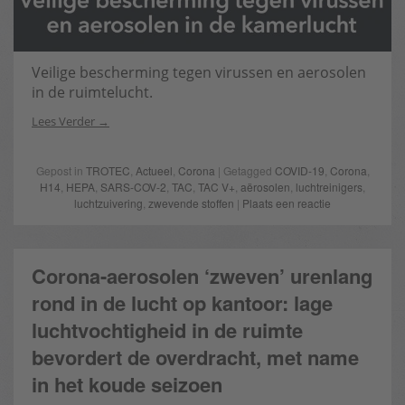
Veilige bescherming tegen virussen en aerosolen
in de ruimtelucht.
Lees Verder
Gepost in
TROTEC
,
Actueel
,
Corona
| Getagged
COVID-19
,
Corona
,
H14
,
HEPA
,
SARS-COV-2
,
TAC
,
TAC V+
,
aërosolen
,
luchtreinigers
,
luchtzuivering
,
zwevende stoffen
|
Plaats een reactie
Corona-aerosolen ‘zweven’ urenlang
rond in de lucht op kantoor: lage
luchtvochtigheid in de ruimte
bevordert de overdracht, met name
in het koude seizoen