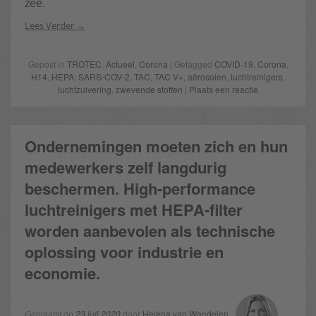
zee.
Lees Verder
Gepost in
TROTEC
,
Actueel
,
Corona
| Getagged
COVID-19
,
Corona
,
H14
,
HEPA
,
SARS-COV-2
,
TAC
,
TAC V+
,
aërosolen
,
luchtreinigers
,
luchtzuivering
,
zwevende stoffen
|
Plaats een reactie
Ondernemingen moeten zich en hun
medewerkers zelf langdurig
beschermen. High-performance
luchtreinigers met HEPA-filter
worden aanbevolen als technische
oplossing voor industrie en
economie.
Geplaatst op
23 juli 2020
door
Helena van Wandelen