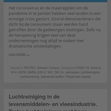
Het coronavirus en de maatregelen om de
pandemie in te perken hebben veel landen in een
ernstige crisis gestort. Vooral dienstverleners die
dicht bij de consument staan werden hard
getroffen door de gedwongen sluitingen. Zelfs na
de heropening krijgen veel van deze
ondernemingen nog altijd te maken met
dramatische omzetdalingen.
Lees Verder
Gepost in
TROTEC
,
Actueel
,
Corona
| Getagged
COVID-19
,
Corona
,
H14
,
HEPA
,
SARS-COV-2
,
TAC
,
TAC V+
,
aërosolen
,
luchtreinigers
,
luchtzuivering
,
zwevende stoffen
|
Plaats een reactie
Luchtreiniging in de
levensmiddelen- en vleesindustrie.