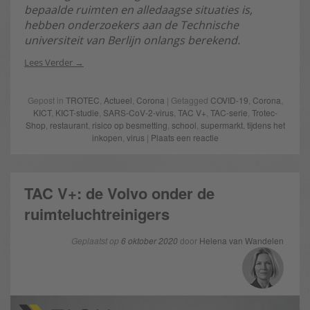
bepaalde ruimten en alledaagse situaties is,
hebben onderzoekers aan de Technische
universiteit van Berlijn onlangs berekend.
Lees Verder
Gepost in
TROTEC
,
Actueel
,
Corona
| Getagged
COVID-19
,
Corona
,
KICT
,
KICT-studie
,
SARS-CoV-2-virus
,
TAC V+
,
TAC-serie
,
Trotec-
Shop
,
restaurant
,
risico op besmetting
,
school
,
supermarkt
,
tijdens het
inkopen
,
virus
|
Plaats een reactie
TAC V+: de Volvo onder de
ruimteluchtreinigers
Geplaatst op
6 oktober 2020
door
Helena van Wandelen