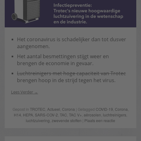
Het coronavirus is schadelijker dan tot dusver
aangenomen.
Het aantal besmettingen stijgt weer en
brengen de economie in gevaar.
Luchtreinigers met hoge capaciteit van Trotec
brengen hoop in de strijd tegen het virus.
Lees Verder
Gepost in
TROTEC
,
Actueel
,
Corona
| Getagged
COVID-19
,
Corona
,
H14
,
HEPA
,
SARS-COV-2
,
TAC
,
TAC V+
,
aërosolen
,
luchtreinigers
,
luchtzuivering
,
zwevende stoffen
|
Plaats een reactie