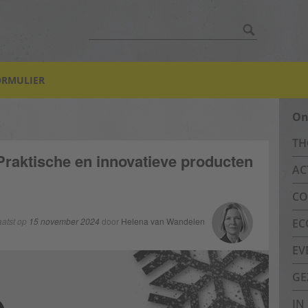
Zoek:
ORMULIER
On
TH
Praktische en innovatieve producten
AC
CO
atst op
15 november 2024
door
Helena van Wandelen
EC
EV
GE
IN