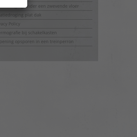
latiedroging onder een zwevende vloer
latiedroging plat dak
vacy Policy
rmografie bij schakelkasten
ening opsporen in een treinperron