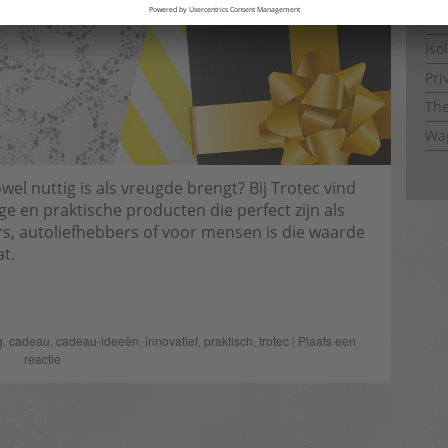
Iso
Iso
Pri
The
Wap
el nuttig is als vreugde brengt? Bij Trotec vind
 en praktische producten die perfect zijn als
rs, autoliefhebbers of voor mensen is die waarde
t.
g
,
cadeau
,
cadeau-ideeën
,
innovatief
,
praktisch
,
trotec
|
Plaats een
reactie