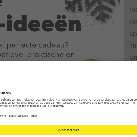
IN
IN
LE
TH
UI
Ar
Arc
Pa
Dak
tec