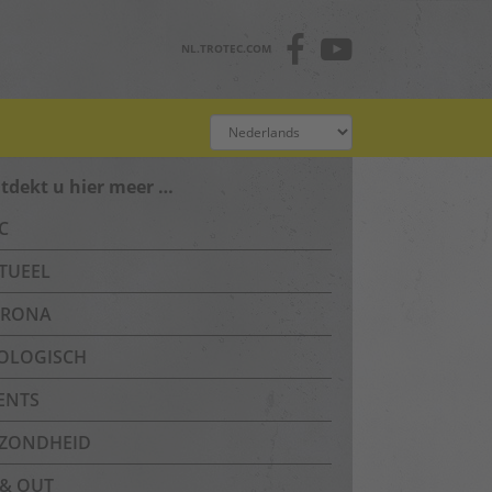
NL.TROTEC.COM
tdekt u hier meer …
C
TUEEL
RONA
OLOGISCH
ENTS
ZONDHEID
 & OUT