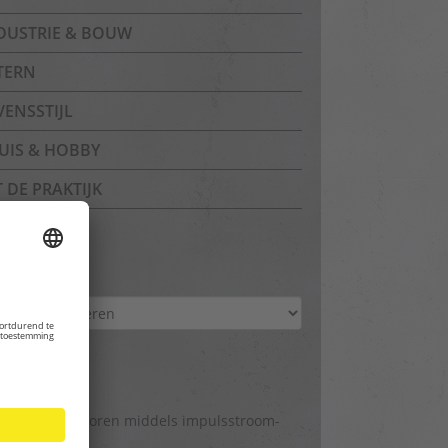
DUSTRIE & BOUW
TERN
VENSSTIJL
UIS & HOBBY
T DE PRAKTIJK
chief
hief
gina’s
lekkage opsporen middels impulsstroom-
hniek