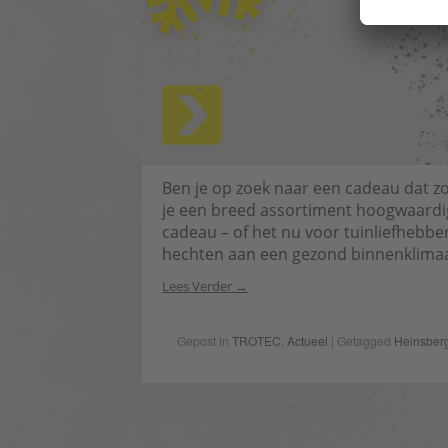
Ben je op zoek naar een cadeau dat zow
je een breed assortiment hoogwaardige
cadeau – of het nu voor tuinliefhebbe
hechten aan een gezond binnenklimaa
Lees Verder
Gepost in
TROTEC
,
Actueel
| Getagged
Heinsber