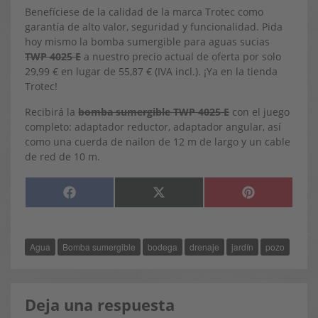
Benefíciese de la calidad de la marca Trotec como
garantía de alto valor, seguridad y funcionalidad. Pida
hoy mismo la bomba sumergible para aguas sucias
TWP 4025 E
a nuestro precio actual de oferta por solo
29,99 € en lugar de 55,87 € (IVA incl.). ¡Ya en la tienda
Trotec!
Recibirá la
bomba sumergible TWP 4025 E
con el juego
completo: adaptador reductor, adaptador angular, así
como una cuerda de nailon de 12 m de largo y un cable
de red de 10 m.
COMPARTIR
COMPARTIR
COMPARTIR
F
X
P
EN
EN
EN
A
(
I
C
T
N
E
W
T
B
I
E
O
T
R
Agua
Bomba sumergible
bodega
drenaje
jardín
pozo
O
T
E
K
E
S
R
T
)
Deja una respuesta