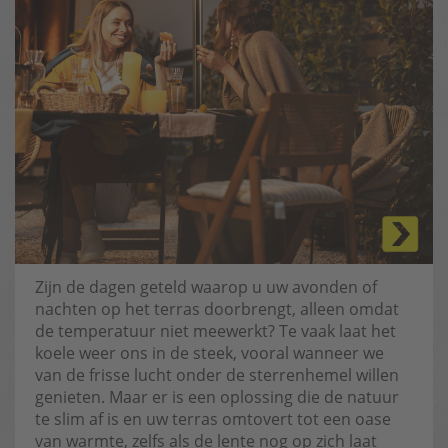
Zijn de dagen geteld waarop u uw avonden of
nachten op het terras doorbrengt, alleen omdat
de temperatuur niet meewerkt? Te vaak laat het
koele weer ons in de steek, vooral wanneer we
van de frisse lucht onder de sterrenhemel willen
genieten. Maar er is een oplossing die de natuur
te slim af is en uw terras omtovert tot een oase
van warmte, zelfs als de lente nog op zich laat