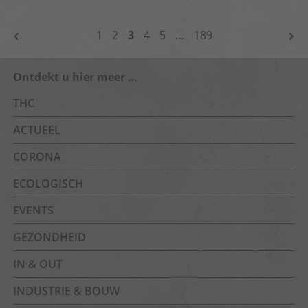
BERICHTNAVIGATIE
1
2
3
4
5
…
189
Ontdekt u hier meer …
THC
ACTUEEL
CORONA
ECOLOGISCH
EVENTS
GEZONDHEID
IN & OUT
INDUSTRIE & BOUW