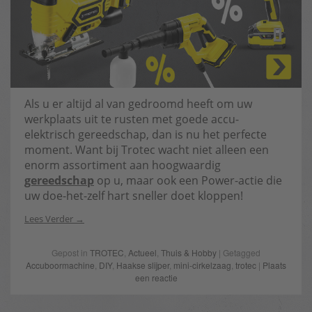
Als u er altijd al van gedroomd heeft om uw
werkplaats uit te rusten met goede accu-
elektrisch gereedschap, dan is nu het perfecte
moment. Want bij Trotec wacht niet alleen een
enorm assortiment aan hoogwaardig
gereedschap
op u, maar ook een Power-actie die
uw doe-het-zelf hart sneller doet kloppen!
Lees Verder
Gepost in
TROTEC
,
Actueel
,
Thuis & Hobby
| Getagged
Accuboormachine
,
DIY
,
Haakse slijper
,
mini-cirkelzaag
,
trotec
|
Plaats
een reactie