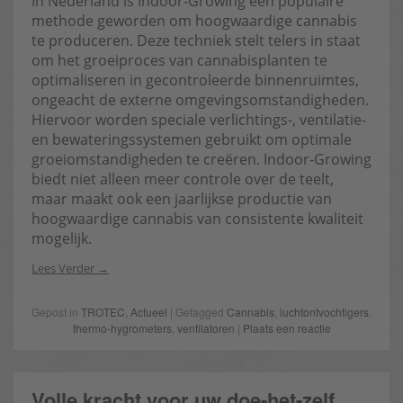
In Nederland is Indoor-Growing een populaire
methode geworden om hoogwaardige cannabis
te produceren. Deze techniek stelt telers in staat
om het groeiproces van cannabisplanten te
optimaliseren in gecontroleerde binnenruimtes,
ongeacht de externe omgevingsomstandigheden.
Hiervoor worden speciale verlichtings-, ventilatie-
en bewateringssystemen gebruikt om optimale
groeiomstandigheden te creëren. Indoor-Growing
biedt niet alleen meer controle over de teelt,
maar maakt ook een jaarlijkse productie van
hoogwaardige cannabis van consistente kwaliteit
mogelijk.
Lees Verder
Gepost in
TROTEC
,
Actueel
| Getagged
Cannabis
,
luchtontvochtigers
,
thermo-hygrometers
,
ventilatoren
|
Plaats een reactie
Volle kracht voor uw doe-het-zelf