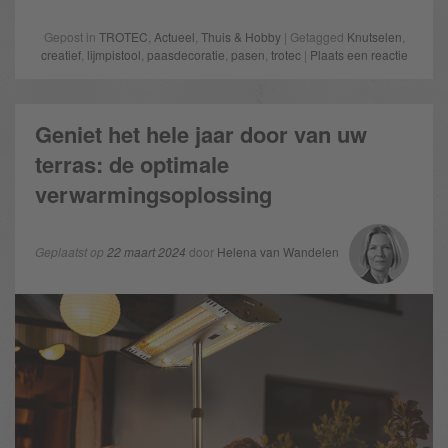
Gepost in
TROTEC
,
Actueel
,
Thuis & Hobby
| Getagged
Knutselen
,
creatief
,
lijmpistool
,
paasdecoratie
,
pasen
,
trotec
|
Plaats een reactie
Geniet het hele jaar door van uw
terras: de optimale
verwarmingsoplossing
Geplaatst op
22 maart 2024
door
Helena van Wandelen