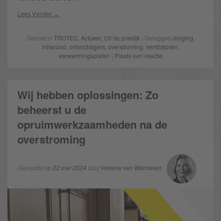
Lees Verder
Gepost in
TROTEC
,
Actueel
,
Uit de praktijk
| Getagged
droging
,
infrarood
,
ontvochtigers
,
overstroming
,
ventilatoren
,
verwarmingsplaten
|
Plaats een reactie
Wij hebben oplossingen: Zo
beheerst u de
opruimwerkzaamheden na de
overstroming
Geplaatst op
22 mei 2024
door
Helena van Wandelen