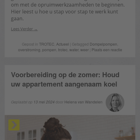
om met de opruimwerkzaamheden te beginnen.
Hier leest u hoe u stap voor stap te werk kunt
gaan.
Lees Verder
Gepost in
TROTEC
,
Actueel
| Getagged
Dompelpompen
,
overstroming
,
pompen
,
trotec
,
water
,
weer
|
Plaats een reactie
Voorbereiding op de zomer: Houd
uw appartement aangenaam koel
Geplaatst op
13 mei 2024
door
Helena van Wandelen