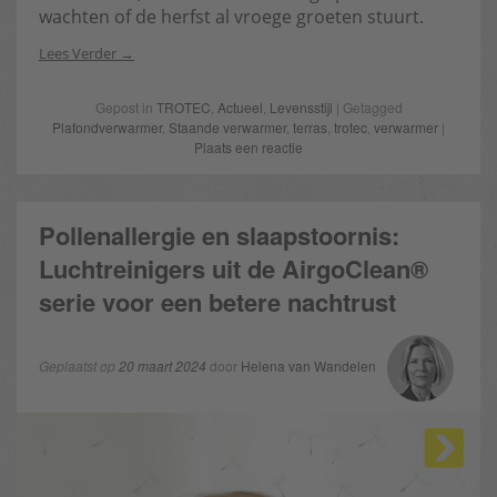
wachten of de herfst al vroege groeten stuurt.
Lees Verder
Gepost in
TROTEC
,
Actueel
,
Levensstijl
| Getagged
Plafondverwarmer
,
Staande verwarmer
,
terras
,
trotec
,
verwarmer
|
Plaats een reactie
Pollenallergie en slaapstoornis:
Luchtreinigers uit de AirgoClean®
serie voor een betere nachtrust
Geplaatst op
20 maart 2024
door
Helena van Wandelen